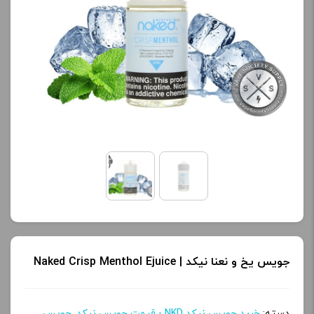
جویس یخ و نعنا نیکد | Naked Crisp Menthol Ejuice
دسته:
خرید جویس نیکد NKD - قیمت جویس نیکد
,
جویس