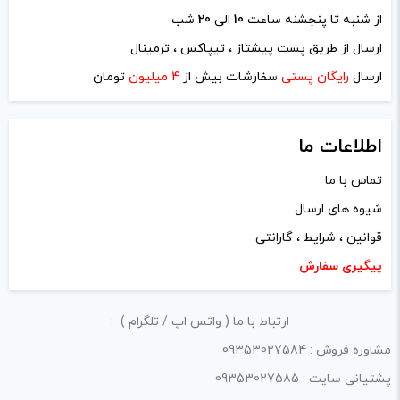
از شنبه تا پنجشنه ساعت
10
الی
20
شب
ارسال از طریق پست پیشتاز ، تیپاکس ، ترمینال
ایمیل
*
ارسال
رایگان پستی
سفارشات بیش از
4 میلیون
تومان
اطلاعات ما
تماس با ما
ذخیره نام، ایمیل و وبسایت من در مرورگر برای زمانی که دوباره
شیوه های ارسال
دیدگاهی می‌نویسم.
قوانین ، شرایط ، گارانتی
لازم است محتوای ارسالی منطبق برعرف و شئونات جامعه و با
پیگیری سفارش
بیانی رسمی و عاری از لحن تند، تمسخرو توهین باشد.
ارتباط با ما ( واتس اپ / تلگرام ) :
از ارسال لینک‌های سایت‌های دیگر و ارایه‌ی اطلاعات شخصی
مشاوره فروش : 09353027584
خودتان مثل شماره تماس، ایمیل و آی‌دی شبکه‌های اجتماعی
پشتیانی سایت : 09353027585
پرهیز کنید.