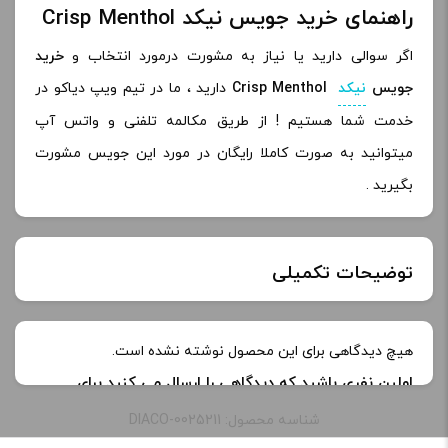
راهنمای خرید جویس نیکد Crisp Menthol
اگر سوالی دارید یا نیاز به مشورت درمورد انتخاب و
خرید
جویس
نیکد
Crisp Menthol
دارید ، ما در تیم ویپ دیاکو در
خدمت شما هستیم ! از طریق مکالمه تلفنی و واتس آپ
میتوانید به صورت کاملا رایگان در مورد این جویس مشورت
بگیرید .
توضیحات تکمیلی
نیکوتین:
3 میلی گرم
هیچ دیدگاهی برای این محصول نوشته نشده است.
اولین نفری باشید که دیدگاهی را ارسال می کنید برای
“جویس یخ و نعنا نیکد | Naked Crisp Menthol Ejuice”
شناسه محصول: DIACO-0025211
نشانی ایمیل شما منتشر نخواهد شد.
بخش‌های موردنیاز