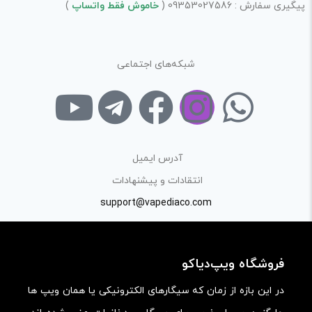
پیگیری سفارش : 09353027586 (
خاموش فقط واتساپ
)
در نظر داشته باشید هدف نهایی از ارائه‌ی نظر درباره‌ی کالا
ارائه‌ی اطلاعات مشخص و دقیق برای راهنمایی سایر کاربران در
فرآیند خرید یک محصول توسط ایشان است.
شبکه‌های اجتماعی
با توجه به ساختار بخش نظرات، از پرسیدن سوال یا درخواست
راهنمایی در این بخش خودداری کرده و سوالات خود را در بخش
«پرسش و پاسخ» مطرح کنید.
کیفیت ساخت:
آدرس ایمیل
کارایی:
انتقادات و پیشنهادات
support@vapediaco.com
امکانات و قابلیت ها:
ارزش خرید در برابر قیمت:
فروشگاه ویپ‌دیاکو
در این بازه از زمان که سیگارهای الکترونیکی یا همان ویپ ها