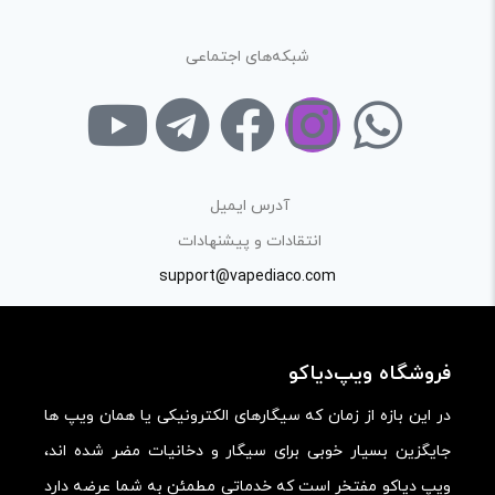
ارائه‌ی اطلاعات مشخص و دقیق برای راهنمایی سایر کاربران در
فرآیند خرید یک محصول توسط ایشان است.
شبکه‌های اجتماعی
با توجه به ساختار بخش نظرات، از پرسیدن سوال یا درخواست
راهنمایی در این بخش خودداری کرده و سوالات خود را در بخش
«پرسش و پاسخ» مطرح کنید.
کیفیت ساخت:
آدرس ایمیل
کارایی:
انتقادات و پیشنهادات
support@vapediaco.com
امکانات و قابلیت ها:
ارزش خرید در برابر قیمت:
فروشگاه ویپ‌دیاکو
در این بازه از زمان که سیگارهای الکترونیکی یا همان ویپ ها
جایگزین بسیار خوبی برای سیگار و دخانیات مضر شده اند،
ویپ دیاکو مفتخر است که خدماتی مطمئن به شما عرضه دارد