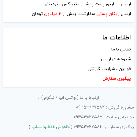
ارسال از طریق پست پیشتاز ، تیپاکس ، ترمینال
ایمیل
*
ارسال
رایگان پستی
سفارشات بیش از
4 میلیون
تومان
اطلاعات ما
تماس با ما
ذخیره نام، ایمیل و وبسایت من در مرورگر برای زمانی که دوباره
شیوه های ارسال
دیدگاهی می‌نویسم.
قوانین ، شرایط ، گارانتی
لازم است محتوای ارسالی منطبق برعرف و شئونات جامعه و با
پیگیری سفارش
بیانی رسمی و عاری از لحن تند، تمسخرو توهین باشد.
ارتباط با ما ( واتس اپ / تلگرام ) :
از ارسال لینک‌های سایت‌های دیگر و ارایه‌ی اطلاعات شخصی
مشاوره فروش : 09353027584
خودتان مثل شماره تماس، ایمیل و آی‌دی شبکه‌های اجتماعی
پشتیانی سایت : 09353027585
پرهیز کنید.
پیگیری سفارش : 09353027586 (
خاموش فقط واتساپ
)
در نظر داشته باشید هدف نهایی از ارائه‌ی نظر درباره‌ی کالا