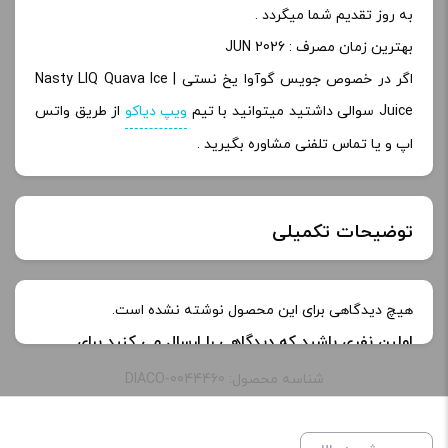
به روز تقدیم شما میگردد .
بهترین زمان مصرف : JUN 2026
اگر در خصوص جویس گوآوا یخ نستی | Nasty LIQ Quava Ice
Juice سوالی داشتید میتوانید با تیم
ویپ دیاکو
از طریق واتس
اپ و یا تماس تلفنی مشاوره بگیرید .
توضیحات تکمیلی
خنکی
یخ دار
هیچ دیدگاهی برای این محصول نوشته نشده است.
اولین نفری باشید که دیدگاهی را ارسال می کنید برای
طعم:
میوه ای – گوآوا یخ
“جویس گوآوا یخ نستی | Nasty LIQ Quava Ice Juice”
شناسه محصول: DIACO-0044460
نشانی ایمیل شما منتشر نخواهد شد.
بخش‌های موردنیاز
ظرفیت:
60 میلی‌ لیتر
علامت‌گذاری شده‌اند
*