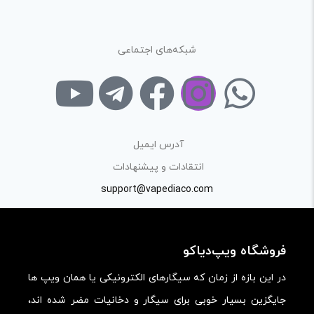
در نظر داشته باشید هدف نهایی از ارائه‌ی نظر درباره‌ی کالا
ارائه‌ی اطلاعات مشخص و دقیق برای راهنمایی سایر کاربران در
شبکه‌های اجتماعی
فرآیند خرید یک محصول توسط ایشان است.
با توجه به ساختار بخش نظرات، از پرسیدن سوال یا درخواست
راهنمایی در این بخش خودداری کرده و سوالات خود را در بخش
«پرسش و پاسخ» مطرح کنید.
آدرس ایمیل
کیفیت ساخت:
انتقادات و پیشنهادات
کارایی:
support@vapediaco.com
امکانات و قابلیت ها:
ارزش خرید در برابر قیمت:
فروشگاه ویپ‌دیاکو
در این بازه از زمان که سیگارهای الکترونیکی یا همان ویپ ها
جایگزین بسیار خوبی برای سیگار و دخانیات مضر شده اند،