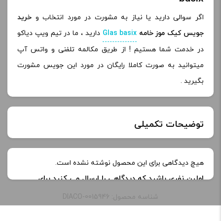
اگر سوالی دارید یا نیاز به مشورت در مورد انتخاب و
خرید
جویس کیک موز خامه
Glas basix
دارید ، ما در تیم ویپ دیاکو
در خدمت شما هستیم ! از طریق مکالمه تلفنی و واتس آپ
میتوانید به صورت کاملا رایگان در مورد این جویس مشورت
بگیرید .
توضیحات تکمیلی
طعم:
Banana Cream Pie
هیچ دیدگاهی برای این محصول نوشته نشده است.
اولین نفری باشید که دیدگاهی را ارسال می کنید برای
ظرفیت:
60 میلی‌ لیتر
“جویس گلس کیک موز خامه | Glas basix Banana
شناسه محصول: DIACO-0015946
Cream Pie”
نیکوتین:
3 میلی گرم, 6 میلی‌ گرم