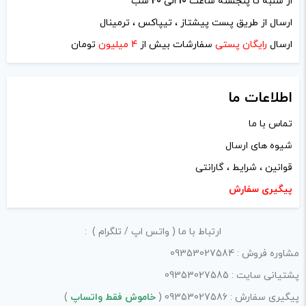
از شنبه تا پنجشنه ساعت
10
الی
20
شب
نام
*
ارسال از طریق پست پیشتاز ، تیپاکس ، ترمینال
ارسال
رایگان پستی
سفارشات بیش از
4 میلیون
تومان
ایمیل
*
اطلاعات ما
تماس با ما
شیوه های ارسال
ذخیره نام، ایمیل و وبسایت من در مرورگر برای زمانی که دوباره
قوانین ، شرایط ، گارانتی
دیدگاهی می‌نویسم.
پیگیری سفارش
لازم است محتوای ارسالی منطبق برعرف و شئونات جامعه و با
ارتباط با ما ( واتس اپ / تلگرام ) :
بیانی رسمی و عاری از لحن تند، تمسخرو توهین باشد.
مشاوره فروش : 09353027584
از ارسال لینک‌های سایت‌های دیگر و ارایه‌ی اطلاعات شخصی
پشتیانی سایت : 09353027585
خودتان مثل شماره تماس، ایمیل و آی‌دی شبکه‌های اجتماعی
پیگیری سفارش : 09353027586 (
خاموش فقط واتساپ
)
پرهیز کنید.