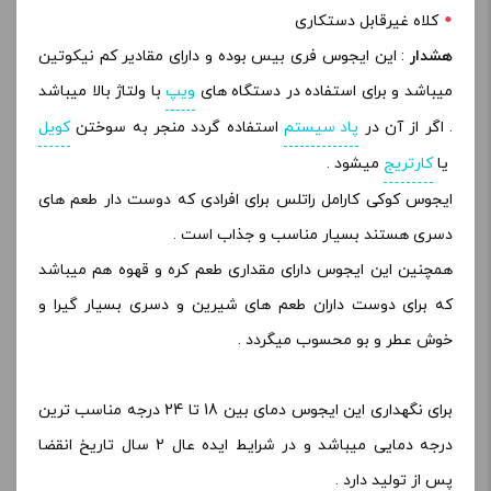
کلاه غیرقابل دستکاری
هشدار
: این ایجوس فری بیس بوده و دارای مقادیر کم نیکوتین
میباشد و برای استفاده در دستگاه های
ویپ
با ولتاژ بالا میباشد
. اگر از آن در
پاد سیستم
استفاده گردد منجر به سوختن
کویل
یا
کارتریج
میشود .
ایجوس کوکی کارامل راتلس برای افرادی که دوست دار طعم های
دسری هستند بسیار مناسب و جذاب است .
همچنین این ایجوس دارای مقداری طعم کره و قهوه هم میباشد
که برای دوست داران طعم های شیرین و دسری بسیار گیرا و
خوش عطر و بو محسوب میگردد .
برای نگهداری این ایجوس دمای بین 18 تا 24 درجه مناسب ترین
درجه دمایی میباشد و در شرایط ایده عال 2 سال تاریخ انقضا
پس از تولید دارد .