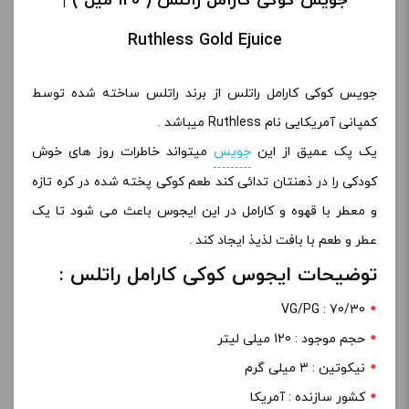
جویس کوکی کارامل راتلس ( 120 میل ) |
Ruthless Gold Ejuice
جویس کوکی کارامل راتلس از برند راتلس ساخته شده توسط
کمپانی آمریکایی نام Ruthless میباشد .
یک پک عمیق از این
جویس
میتواند خاطرات روز های خوش
کودکی را در ذهنتان تدائی کند طعم کوکی پخته شده در کره تازه
و معطر با قهوه و کارامل در این ایجوس باعث می شود تا یک
عطر و طعم با بافت لذیذ ایجاد کند .
توضیحات ایجوس کوکی کارامل راتلس :
VG/PG : 70/30
حجم موجود : 120 میلی لیتر
نیکوتین : 3 میلی گرم
کشور سازنده : آمریکا