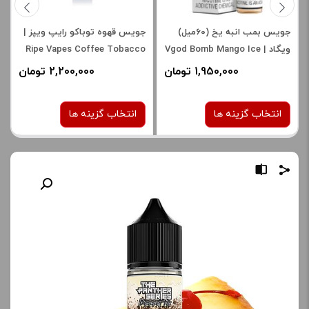
جویس بمب انبه یخ (60میل)
جویس قهوه توباکو رایپ ویپز |
ویگاد | Vgod Bomb Mango Ice
Ripe Vapes Coffee Tobacco
Juice
Juice
1,950,000 تومان
2,200,000 تومان
انتخاب گزینه ها
انتخاب گزینه ها
نیکوتین:
نیکوتین:
3 میلی‌ گرم
3 میلی‌ گرم
صاف
صاف
برای فعال شدن سبد خرید و
برای فعال شدن سبد خرید و
نمایش قیمت ، گزینه های
نمایش قیمت ، گزینه های
محصول را از کادر بالا انتخاب
محصول را از کادر بالا انتخاب