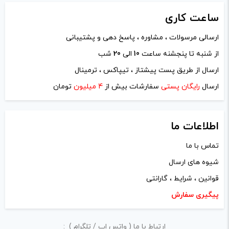
ساعت
کاری
ارسالی مرسولات ، مشاوره ، پاسخ دهی و پشتیبانی
از شنبه تا پنجشنه ساعت
10
الی
20
شب
نام
*
ارسال از طریق پست پیشتاز ، تیپاکس ، ترمینال
ارسال
رایگان پستی
سفارشات بیش از
4 میلیون
تومان
ایمیل
*
اطلاعات ما
تماس با ما
شیوه های ارسال
ذخیره نام، ایمیل و وبسایت من در مرورگر برای زمانی که دوباره
قوانین ، شرایط ، گارانتی
دیدگاهی می‌نویسم.
پیگیری سفارش
لازم است محتوای ارسالی منطبق برعرف و شئونات جامعه و با
ارتباط با ما ( واتس اپ / تلگرام ) :
بیانی رسمی و عاری از لحن تند، تمسخرو توهین باشد.