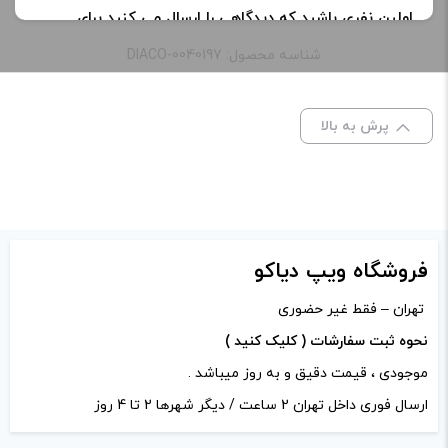
اولین نفری باشید که دیدگاهی را ارسال می کنید برای
طعم:
چیز کیک بیسکوییتی
“جویس چیز کیک بیسکویت دکتر ویپز | Dr Vapes Lotus
شناسه محصول: DIACO-0040197
juice”
ظرفیت:
60 میلی‌ لیتر
نشانی ایمیل شما منتشر نخواهد شد.
بخش‌های موردنیاز
پرش به بالا
علامت‌گذاری شده‌اند
*
نیکوتین:
3 میلی گرم
امتیاز شما
*
دیدگاه شما
*
فروشگاه ویپ دیاکو
تهران – فقط غیر حضوری
نحوه ثبت سفارشات ( کلیک کنید )
موجودی ، قیمت دقیق و به روز میباشد .
ارسال فوری داخل تهران 2 ساعت / دیگر شهرها 2 تا 4 روز