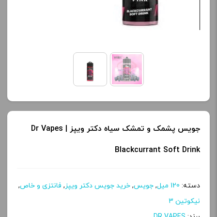
کنید.
کنید.
آخرین بروزرسانی
آخرین بروزرسانی
قیمت: 13 ساعت پیش
قیمت: 13 ساعت پیش
تمامی قیمت ها بروز
تمامی قیمت ها بروز
هستند.
هستند.
-
+
-
+
جویس پشمک و تمشک سیاه دکتر ویپز | Dr Vapes
افزودن به سبد خرید
افزودن به سبد خرید
Blackcurrant Soft Drink
ک
ک
پ
پ
دسته:
120 میل
,
جویس
,
خرید جویس دکتر ویپز
,
فانتزی و خاص
,
ی
ی
نیکوتین 3
برند:
DR VAPES