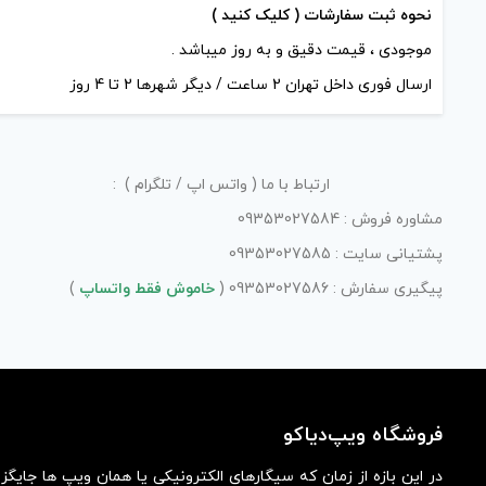
نحوه ثبت سفارشات ( کلیک کنید )
موجودی ، قیمت دقیق و به روز میباشد .
ارسال فوری داخل تهران 2 ساعت / دیگر شهرها 2 تا 4 روز
ارتباط با ما ( واتس اپ / تلگرام ) :
مشاوره فروش : 09353027584
پشتیانی سایت : 09353027585
پیگیری سفارش : 09353027586 (
خاموش فقط واتساپ
)
فروشگاه ویپ‌دیاکو
در این بازه از زمان که سیگارهای الکترونیکی یا همان ویپ ها جایگ