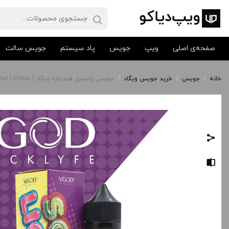
صفحه‌ی اصلی
ویپ
جویس
پاد سیستم
جویس سالت
خانه
/
جویس
/
خرید جویس ویگاد
/
جویس پاستیل هندوانه ویگاد | VGOD Sour Licious