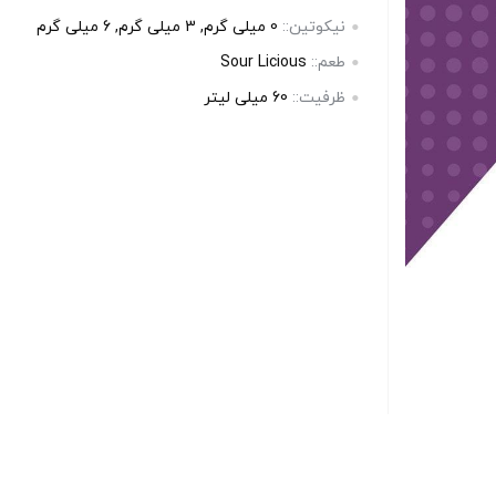
امتیاز
مشتری
نیکوتین::
0 میلی گرم, 3 میلی گرم, 6 میلی گرم
طعم::
Sour Licious
ظرفیت::
60 میلی‌ لیتر