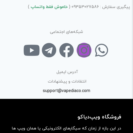
پیگیری سفارش : 09353027586 (
خاموش فقط واتساپ
)
شبکه‌های اجتماعی
آدرس ایمیل
انتقادات و پیشنهادات
نام
*
support@vapediaco.com
ایمیل
*
فروشگاه ویپ‌دیاکو
در این بازه از زمان که سیگارهای الکترونیکی یا همان ویپ ها