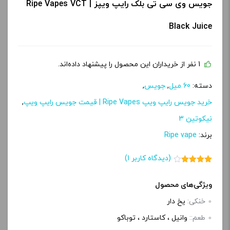
جویس وی سی تی بلک رایپ ویپز | Ripe Vapes VCT
Black Juice
1 نفر از خریداران این محصول را پیشنهاد داده‌اند.
دسته:
60 میل
,
جویس
,
خرید جویس رایپ ویپ Ripe Vapes | قیمت جویس رایپ ویپ
,
نیکوتین 3
برند:
Ripe vape
(دیدگاه کاربر
1
)
1
امتیاز
4.00
از 5
امتیاز
ویژگی‌های محصول
مشتری
خنکی:
یخ دار
طعم::
وانیل ، کاستارد ، توباکو