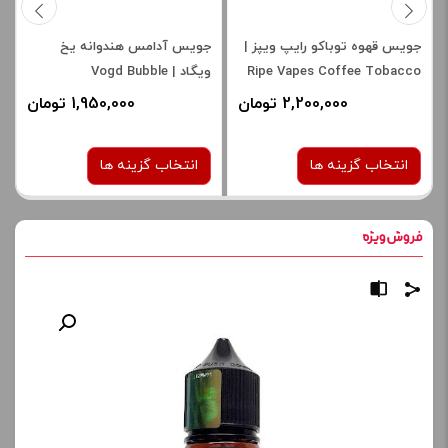
جویس قهوه توباکو رایپ ویپز |
جویس آدامس هندوانه یخ
Ripe Vapes Coffee Tobacco
ویگاد | Vogd Bubble
Watermelon Iced Juice
Juice
2,200,000 تومان
1,950,000 تومان
انتخاب گزینه ها
انتخاب گزینه ها
نیکوتین:
نیکوتین:
3 میلی‌ گرم
3 میلی‌ گرم
صاف
صاف
برای فعال شدن سبد خرید و
برای فعال شدن سبد خرید و
نمایش قیمت ، گزینه های
نمایش قیمت ، گزینه های
محصول را از کادر بالا انتخاب
محصول را از کادر بالا انتخاب