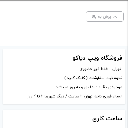
خرید این محصول را توصیه می‌کنم
ظرفیت:
60 میلی‌ لیتر
Ripe Vapes VCT Black Juice
پرش به بالا
نیکوتین:
3 میلی‌ گرم
با سلام
یه طعم خواست داره خداییم سلیقه ایه رایحش
بد نیست اوکیه 😁 پیشنهاد میکنم امتحانش
کنید تشکر ویژه هم دارم از مدیریت ویپ دیاکو
فروشگاه ویپ دیاکو
خدایی اکثر طعم های رایپ ویپ رو موجود کردن
تهران – فقط غیر حضوری
برای مصرف کنندش 👏. با سپاس فراوان 🌹🌹💕
نحوه ثبت سفارشات ( کلیک کنید )
نقاط قوت
طعم و عطر مناسب
موجودی ، قیمت دقیق و به روز میباشد .
رایحه عالی یه کوچولو بیشتر از
ارسال فوری داخل تهران 2 ساعت / دیگر شهرها 2 تا 4 روز
بقیه VCT ها 👌
نیکوتین نرمال یعنی عملاً نداره
ساعت
کاری
😂