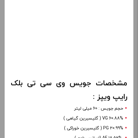
مشخصات جویس وی سی تی بلک
رایپ ویپز :
حجم جویس : 60 میلی لیتر
60.88% VG ( گلیسیرین گیاهی )
PG 20.99% ( گلیسیرین خوراکی )