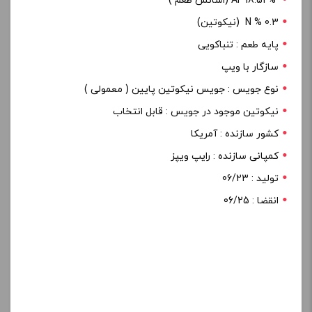
18.52% AF (اسانس طعم )
0.3 % N (نیکوتین)
پایه طعم : تنباکویی
سازگار با ویپ
نوع جویس : جویس نیکوتین پایین ( معمولی )
نیکوتین موجود در جویس : قابل انتخاب
کشور سازنده : آمریکا
کمپانی سازنده : رایپ ویپز
تولید : 06/23
انقضا : 06/25