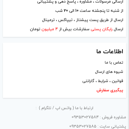
ارسالی مرسولات ، مشاوره ، پاسخ دهی و پشتیبانی
از شنبه تا پنجشنه ساعت
10
الی
20
شب
ادمین ویپ دیاکو
–
مرداد 14, 1403
–
ارسال از طریق پست پیشتاز ، تیپاکس ، ترمینال
پاسخ
ارسال
رایگان پستی
سفارشات بیش از
4 میلیون
تومان
مبارکتون باشه عزیز با تشکر از خرید و
محبت های شما
اطلاعات ما
تماس با ما
دیدگاه خود را بنویسید
شیوه های ارسال
قوانین ، شرایط ، گارانتی
نشانی ایمیل شما منتشر نخواهد شد.
بخش‌های موردنیاز
پیگیری سفارش
علامت‌گذاری شده‌اند
*
امتیاز شما
*
ارتباط با ما ( واتس اپ / تلگرام ) :
مشاوره فروش : 09353027584
دیدگاه شما
*
پشتیانی سایت : 09353027585