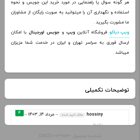
هر گونه سوال یا راهنمایی در مورد خرید این جویس و نحوه
استفاده و نگهداری آن را میتوانید به صورت رایگان از مشاوران
ما مشورت بگیرید .
ویپ دیاکو
فروشگاه آنلاین
ویپ
و
جویس اورجینال
با امکان
ارسال فوری به سراسر تهران و ایران در خدمت شما عزیزان
میباشد .
توضیحات تکمیلی
خنکی
یخ دار
4
hossiny
–
مرداد 14, 1403
–
مالک تایید شده
پاسخ
طعم:
وانیل ، کاستارد ، توباکو
شناسه محصول: DIACO-0039562