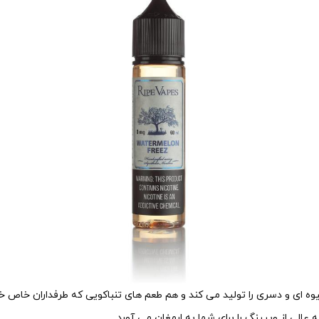
وه ای و دسری را تولید می کند و هم طعم های تنباکویی که طرفداران خاص خود
الی از ویپینگ را برای شما به ارمغان می آورد.