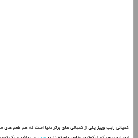
کمپانی رایپ ویپز یکی از کمپانی های برتر دنیا است که هم طعم های می
این ایجویس کم نیکوتین مناسب استفاده در
ویپ
می باشد و یک تجربه ع