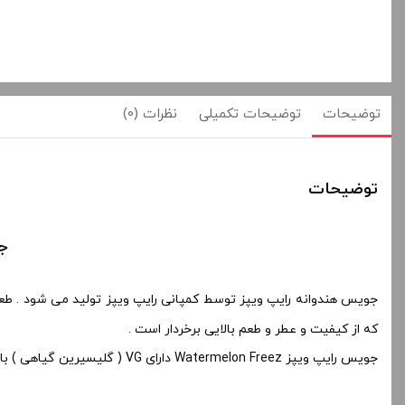
توضیحات
توضیحات تکمیلی
نظرات (0)
توضیحات
جوی
جویس هندوانه رایپ ویپز توسط کمپانی رایپ ویپز تولید می شود . طع
که از کیفیت و عطر و طعم بالایی برخردار است .
جویس رایپ ویپز Watermelon Freez دارای VG ( گلیسیرین گیاهی ) بالایی است که باید در مخزن بخار ساب اهم مورد استفاده قرار بگیرد و مناسب برای استفاده در دستگاه های