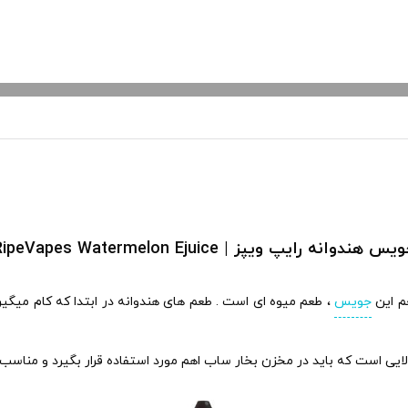
س هندوانه رایپ ویپز | RipeVapes Watermelon Ejuice
م این
جویس
، طعم میوه ای است . طعم های هندوانه در ابتدا که کام م