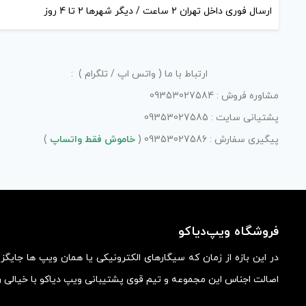
ارسال فوری داخل تهران 2 ساعت / دیگر شهرها 2 تا 4 روز
ارتباط با ما ( واتس اپ / تلگرام ) :
مشاوره فروش : 09353027584
پشتیانی سایت : 09353027585
پیگیری سفارش : 09353027586 (
خاموش فقط واتساپ
)
فروشگاه ویپ‌دیاکو
در این بازه از زمان که سیگارهای الکترونیکی یا همان ویپ ها جایگ
اصالت اجناس این مجموعه و تیم قوی پشتیبانی ویپ دیاکو با خیالی ر