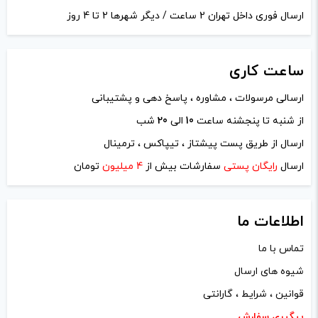
ارسال فوری داخل تهران 2 ساعت / دیگر شهرها 2 تا 4 روز
ساعت
کاری
ارسالی مرسولات ، مشاوره ، پاسخ دهی و پشتیبانی
نام
*
از شنبه تا پنجشنه ساعت
10
الی
20
شب
ارسال از طریق پست پیشتاز ، تیپاکس ، ترمینال
ایمیل
*
ارسال
رایگان پستی
سفارشات بیش از
4 میلیون
تومان
اطلاعات ما
تماس با ما
ذخیره نام، ایمیل و وبسایت من در مرورگر برای زمانی که دوباره
شیوه های ارسال
دیدگاهی می‌نویسم.
قوانین ، شرایط ، گارانتی
لازم است محتوای ارسالی منطبق برعرف و شئونات جامعه و با
پیگیری سفارش