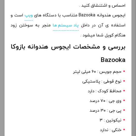
احساس و اشتنشاق کنید .
ایجوس هندوانه Bazooka متناسب با دستگاه های
ویپ
است و
استفاده ی آن در داخل
پاد سیستم ها
منجر به سوختن زود
هنگام کویل شما میشود .
بررسی و مشخصات ایجوس هندوانه بازوکا
Bazooka
حجم جویس : ۶۰ میلی لیتر
نوع قوطی : پلاستیکی
محافظ کودک : دارد
وی جی : ۷۰ درصد
پی جی : ۳۰ درصد
نیکوتین : ۳
خنکی : ندارد