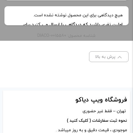
ظرفیت:
60 میلی‌ لیتر
هیچ دیدگاهی برای این محصول نوشته نشده است.
اولین نفری باشید که دیدگاهی را ارسال می کنید برای
طعم:
watermelon
“جویس هندوانه بازوکا | Bazooka Watermelon e-juice”
شناسه محصول: DIACO-0015580
نشانی ایمیل شما منتشر نخواهد شد.
بخش‌های موردنیاز
نیکوتین:
3 میلی گرم
علامت‌گذاری شده‌اند
*
پرش به بالا
امتیاز شما
*
دیدگاه شما
*
فروشگاه ویپ دیاکو
تهران – فقط غیر حضوری
نحوه ثبت سفارشات ( کلیک کنید )
موجودی ، قیمت دقیق و به روز میباشد .