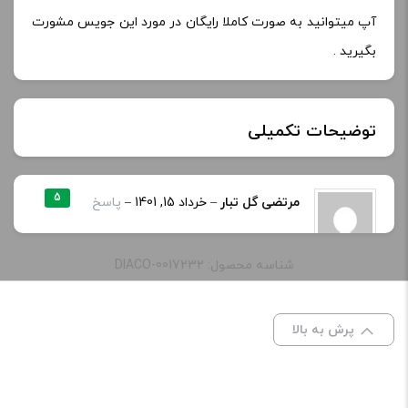
آپ میتوانید به صورت کاملا رایگان در مورد این جویس مشورت
بگیرید .
توضیحات تکمیلی
نیکوتین:
5
مرتضی گل تبار
–
خرداد 15, 1401
–
پاسخ
خوش طعمه من عاشق بوی انبه شدم
خنکی
یخ دار
شناسه محصول: DIACO-0017232
طعم:
amazing mango
ادمین ویپ دیاکو
–
خرداد 15, 1401
–
پرش به بالا
پاسخ
ظرفیت:
60 میلی‌ لیتر
خداروشکر مبارکتون باشه