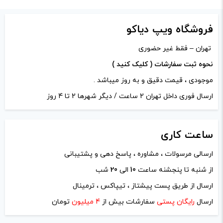
دیدگاه خود را بنویسید
فروشگاه ویپ دیاکو
نشانی ایمیل شما منتشر نخواهد شد.
بخش‌های موردنیاز
تهران – فقط غیر حضوری
علامت‌گذاری شده‌اند
*
نحوه ثبت سفارشات ( کلیک کنید )
امتیاز شما
*
موجودی ، قیمت دقیق و به روز میباشد .
ارسال فوری داخل تهران 2 ساعت / دیگر شهرها 2 تا 4 روز
دیدگاه شما
*
ساعت
کاری
ارسالی مرسولات ، مشاوره ، پاسخ دهی و پشتیبانی
از شنبه تا پنجشنه ساعت
10
الی
20
شب
ارسال از طریق پست پیشتاز ، تیپاکس ، ترمینال
ارسال
رایگان پستی
سفارشات بیش از
4 میلیون
تومان