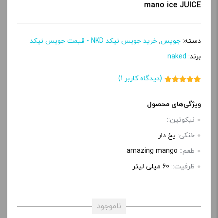
mano ice JUICE
دسته:
جویس
,
خرید جویس نیکد NKD - قیمت جویس نیکد
برند:
naked
(دیدگاه کاربر
1
)
1
امتیاز
5.00
از 5 امتیاز
مشتری
ویژگی‌های محصول
نیکوتین::
خنکی:
یخ دار
طعم::
amazing mango
ظرفیت::
60 میلی‌ لیتر
ناموجود