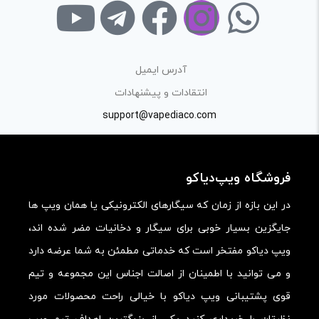
خودتان مثل شماره تماس، ایمیل و آی‌دی شبکه‌های اجتماعی
پرهیز کنید.
در نظر داشته باشید هدف نهایی از ارائه‌ی نظر درباره‌ی کالا
آدرس ایمیل
ارائه‌ی اطلاعات مشخص و دقیق برای راهنمایی سایر کاربران در
انتقادات و پیشنهادات
فرآیند خرید یک محصول توسط ایشان است.
support@vapediaco.com
با توجه به ساختار بخش نظرات، از پرسیدن سوال یا درخواست
راهنمایی در این بخش خودداری کرده و سوالات خود را در بخش
فروشگاه ویپ‌دیاکو
«پرسش و پاسخ» مطرح کنید.
در این بازه از زمان که سیگارهای الکترونیکی یا همان ویپ ها
کیفیت ساخت:
جایگزین بسیار خوبی برای سیگار و دخانیات مضر شده اند،
کارایی:
ویپ دیاکو مفتخر است که خدماتی مطمئن به شما عرضه دارد
امکانات و قابلیت ها:
و می توانید با اطمینان از اصالت اجناس این مجموعه و تیم
ارزش خرید در برابر قیمت:
قوی پشتیبانی ویپ دیاکو با خیالی راحت محصولات مورد