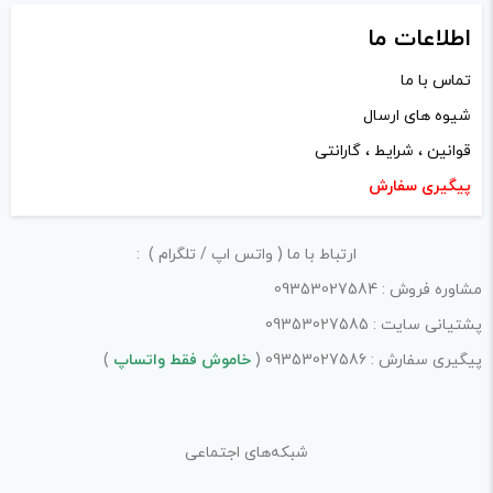
اطلاعات ما
تماس با ما
نام
*
شیوه های ارسال
قوانین ، شرایط ، گارانتی
پیگیری سفارش
ایمیل
*
ارتباط با ما ( واتس اپ / تلگرام ) :
مشاوره فروش : 09353027584
ذخیره نام، ایمیل و وبسایت من در مرورگر برای زمانی که دوباره
پشتیانی سایت : 09353027585
دیدگاهی می‌نویسم.
پیگیری سفارش : 09353027586 (
خاموش فقط واتساپ
)
لازم است محتوای ارسالی منطبق برعرف و شئونات جامعه و با
شبکه‌های اجتماعی
بیانی رسمی و عاری از لحن تند، تمسخرو توهین باشد.
از ارسال لینک‌های سایت‌های دیگر و ارایه‌ی اطلاعات شخصی