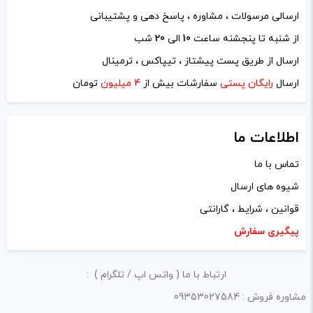
ارسالی مرسولات ، مشاوره ، پاسخ دهی و پشتیبانی
از شنبه تا پنجشنه ساعت
10
الی
20
شب
نام
*
ارسال از طریق پست پیشتاز ، تیپاکس ، ترمینال
ارسال
رایگان پستی
سفارشات بیش از
4 میلیون
تومان
ایمیل
*
اطلاعات ما
تماس با ما
شیوه های ارسال
ذخیره نام، ایمیل و وبسایت من در مرورگر برای زمانی که دوباره
قوانین ، شرایط ، گارانتی
دیدگاهی می‌نویسم.
پیگیری سفارش
لازم است محتوای ارسالی منطبق برعرف و شئونات جامعه و با
ارتباط با ما ( واتس اپ / تلگرام ) :
بیانی رسمی و عاری از لحن تند، تمسخرو توهین باشد.
مشاوره فروش : 09353027584
از ارسال لینک‌های سایت‌های دیگر و ارایه‌ی اطلاعات شخصی