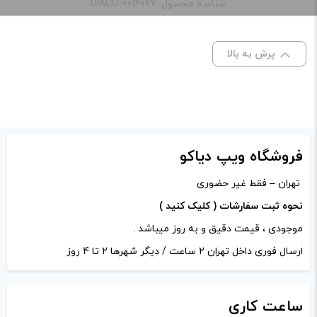
“جویس نستی لیموناد توت سیاه | Nasty Wicked Haze
شناسه محصول: DIACO-0016067
e-juice”
ظرفیت:
60 میلی‌ لیتر
نشانی ایمیل شما منتشر نخواهد شد.
بخش‌های موردنیاز
پرش به بالا
علامت‌گذاری شده‌اند
*
امتیاز شما
*
دیدگاه شما
*
فروشگاه ویپ دیاکو
تهران – فقط غیر حضوری
نحوه ثبت سفارشات ( کلیک کنید )
موجودی ، قیمت دقیق و به روز میباشد .
ارسال فوری داخل تهران 2 ساعت / دیگر شهرها 2 تا 4 روز
ساعت
کاری