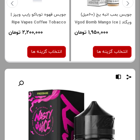
جویس بمب انبه یخ (60میل)
جویس قهوه توباکو رایپ ویپز |
ویگاد | Vgod Bomb Mango Ice
Ripe Vapes Coffee Tobacco
Juice
Juice
1,950,000 تومان
2,200,000 تومان
انتخاب گزینه ها
انتخاب گزینه ها
نیکوتین:
نیکوتین:
3 میلی‌ گرم
3 میلی‌ گرم
صاف
صاف
برای فعال شدن سبد خرید و
برای فعال شدن سبد خرید و
نمایش قیمت ، گزینه های
نمایش قیمت ، گزینه های
محصول را از کادر بالا انتخاب
محصول را از کادر بالا انتخاب