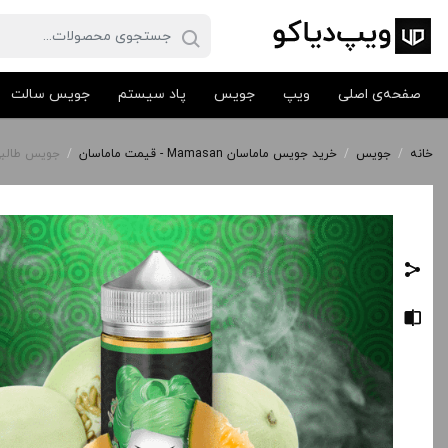
صفحه‌ی اصلی
ویپ
جویس
پاد سیستم
جویس سالت
خانه
/
جویس
/
خرید جویس ماماسان Mamasan - قیمت ماماسان
/
جویس طالبی ماماسان 