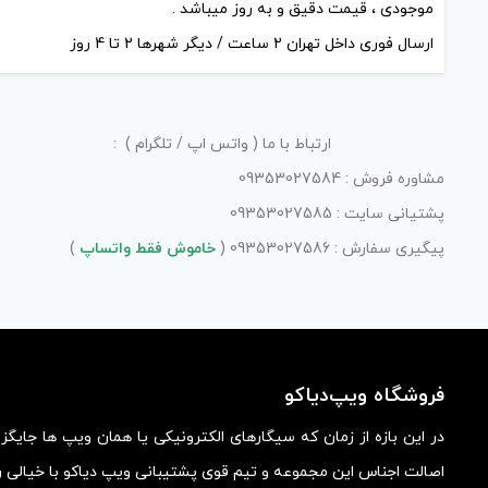
موجودی ، قیمت دقیق و به روز میباشد .
ارسال فوری داخل تهران 2 ساعت / دیگر شهرها 2 تا 4 روز
ارتباط با ما ( واتس اپ / تلگرام ) :
مشاوره فروش : 09353027584
پشتیانی سایت : 09353027585
پیگیری سفارش : 09353027586 (
خاموش فقط واتساپ
)
فروشگاه ویپ‌دیاکو
در این بازه از زمان که سیگارهای الکترونیکی یا همان ویپ ها جایگ
اصالت اجناس این مجموعه و تیم قوی پشتیبانی ویپ دیاکو با خیالی ر