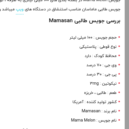
جویس Mama Melon در بسته بندی های ۱۰۰ میلی لیتری به صرفه ، توسط کمپانی آمریکایی Mamasan تولید شده است .
جویس طالبی ماماسان مناسب استنشاق در دستگاه های
ویپ
میباشد و 
بررسی جویس طالبی Mamasan
حجم جویس : ۱۰۰ میلی لیتر
نوع قوطی : پلاستیکی
محافظ کودک : دارد
وی جی : ۷۰ درصد
پی جی : ۳۰ درصد
نیکوتین : ۳mg
طعم : طالبی ، خربزه
کشور تولید کننده : آمریکا
نام برند : Mamasan
نام جویس : Mama Melon