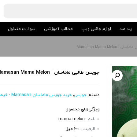
پاد ماد
لوازم جانبی ویپ
مطالب آموزشی
سوالات متداول
| Mamasan Mama Melon
جویس طالبی ماماسان | Mamasan Mama Melon
دسته:
جویس
,
خرید جویس ماماسان Mamasan - قیمت ماماسان
ویژگی‌های محصول
طعم::
mama melon
ظرفیت::
100 میل