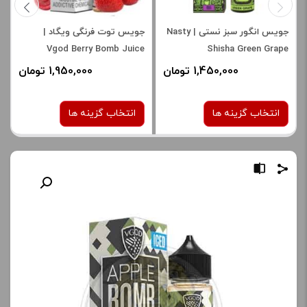
جویس انگور سبز نستی | Nasty
جویس توت فرنگی ویگاد |
Vgod Berry Bomb Juice
Shisha Green Grape
1,450,000 تومان
1,950,000 تومان
انتخاب گزینه ها
انتخاب گزینه ها
نیکوتین:
نیکوتین:
3 میلی گرم
3 میلی‌ گرم
صاف
صاف
برای فعال شدن سبد خرید و
برای فعال شدن سبد خرید و
نمایش قیمت ، گزینه های
نمایش قیمت ، گزینه های
محصول را از کادر بالا انتخاب
محصول را از کادر بالا انتخاب