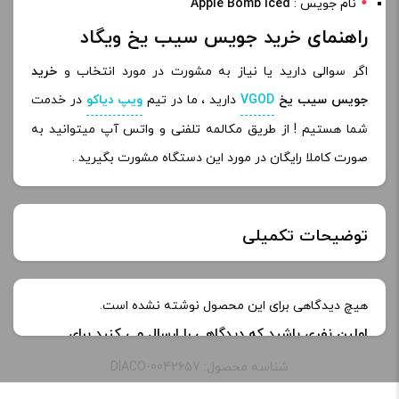
نام جویس :
Apple Bomb Iced
راهنمای خرید جویس سیب یخ ویگاد
اگر سوالی دارید یا نیاز به مشورت در مورد انتخاب و
خرید
جویس سیب یخ
VGOD
دارید ، ما در تیم
ویپ دیاکو
در خدمت
شما هستیم ! از طریق مکالمه تلفنی و واتس آپ میتوانید به
صورت کاملا رایگان در مورد این دستگاه مشورت بگیرید .
توضیحات تکمیلی
خنکی
یخ دار
هیچ دیدگاهی برای این محصول نوشته نشده است.
اولین نفری باشید که دیدگاهی را ارسال می کنید برای
طعم:
پاستیل سیب ترش و یخ
“جویس سیب یخ ویگاد | Vgod Apple Bomb Iced
شناسه محصول: DIACO-0042657
Juice”