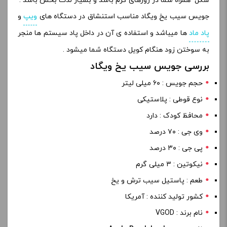
شکل همراه شما در روزهای گرم باشد و بسیار لذت بخش باشد .
جویس سیب یخ ویگاد مناسب استنشاق در دستگاه های
ویپ
و
پاد ماد
ها میباشد و استفاده ی آن در داخل پاد سیستم ها منجر
به سوختن زود هنگام کویل دستگاه شما میشود .
بررسی جویس سیب یخ ویگاد
حجم جویس : ۶۰ میلی لیتر
نوع قوطی : پلاستیکی
محافظ کودک : دارد
وی جی : ۷۰ درصد
پی جی : ۳۰ درصد
نیکوتین : ۳ میلی گرم
طعم : پاستیل سیب ترش و یخ
کشور تولید کننده : آمریکا
نام برند : VGOD