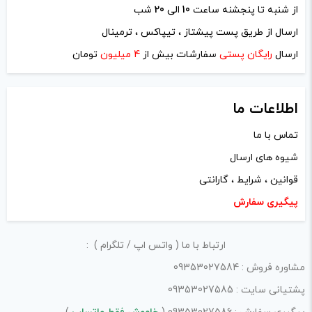
از شنبه تا پنجشنه ساعت
10
الی
20
شب
نام
*
ارسال از طریق پست پیشتاز ، تیپاکس ، ترمینال
ارسال
رایگان پستی
سفارشات بیش از
4 میلیون
تومان
ایمیل
*
اطلاعات ما
تماس با ما
شیوه های ارسال
ذخیره نام، ایمیل و وبسایت من در مرورگر برای زمانی که دوباره
قوانین ، شرایط ، گارانتی
دیدگاهی می‌نویسم.
پیگیری سفارش
لازم است محتوای ارسالی منطبق برعرف و شئونات جامعه و با
ارتباط با ما ( واتس اپ / تلگرام ) :
بیانی رسمی و عاری از لحن تند، تمسخرو توهین باشد.
مشاوره فروش : 09353027584
از ارسال لینک‌های سایت‌های دیگر و ارایه‌ی اطلاعات شخصی
پشتیانی سایت : 09353027585
خودتان مثل شماره تماس، ایمیل و آی‌دی شبکه‌های اجتماعی