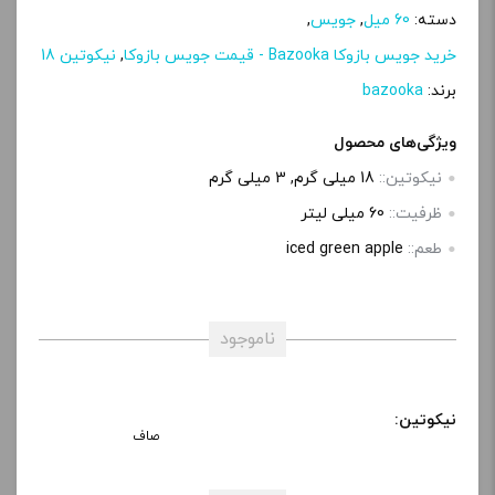
دسته:
60 میل
,
جویس
,
خرید جویس بازوکا Bazooka - قیمت جویس بازوکا
,
نیکوتین 18
برند:
bazooka
ویژگی‌های محصول
نیکوتین::
18 میلی گرم, 3 میلی گرم
ظرفیت::
60 میلی‌ لیتر
طعم::
iced green apple
ناموجود
نیکوتین:
صاف