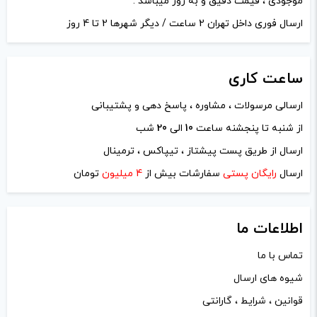
موجودی ، قیمت دقیق و به روز میباشد .
ارسال فوری داخل تهران 2 ساعت / دیگر شهرها 2 تا 4 روز
ساعت
کاری
ارسالی مرسولات ، مشاوره ، پاسخ دهی و پشتیبانی
از شنبه تا پنجشنه ساعت
10
الی
20
شب
نام
*
ارسال از طریق پست پیشتاز ، تیپاکس ، ترمینال
ارسال
رایگان پستی
سفارشات بیش از
4 میلیون
تومان
ایمیل
*
اطلاعات ما
تماس با ما
شیوه های ارسال
ذخیره نام، ایمیل و وبسایت من در مرورگر برای زمانی که دوباره
قوانین ، شرایط ، گارانتی
دیدگاهی می‌نویسم.