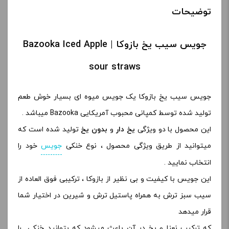
توضیحات
جویس سیب یخ بازوکا | Bazooka Iced Apple
sour straws
جویس سیب یخ بازوکا یک جویس میوه ای بسیار خوش طعم
تولید شده توسط کمپانی محبوب آمریکایی Bazooka میباشد .
این محصول با دو ویژگی
یخ دار
و
بدون یخ
تولید شده است که
میتوانید از طریق ویژگی محصول ، نوع خنکی
جویس
خود را
انتخاب نمایید .
این جویس با کیفیت و بی نظیر از بازوکا ، ترکیبی فوق العاده از
سیب سبز ترش به همراه پاستیل ترش و شیرین در اختیار شما
قرار میدهد
که ترکیب نعنا و یخ در آن باعث میشود که بتوانید خنکی را