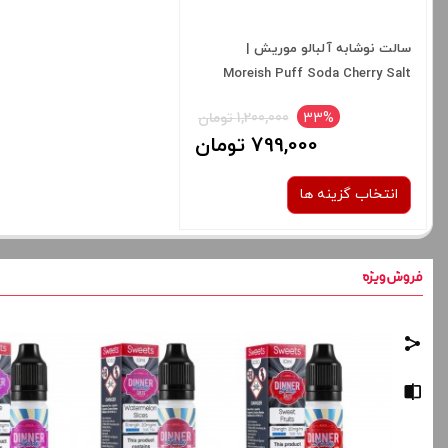
سالت نوشابه آلبالو موریش |
Moreish Puff Soda Cherry Salt
33%
1,200,000 تومان
799,000 تومان
انتخاب گزینه ها
نیکوتین:
25 میلی گرم
صاف
برای فعال شدن سبد خرید و نمایش
قیمت ، گزینه های محصول را از کادر