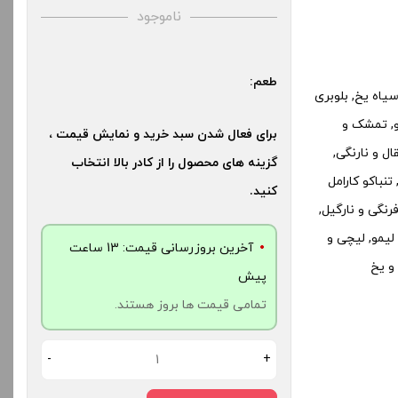
ناموجود
طعم:
سیاه یخ, بلوبری
و, تمشک و
برای فعال شدن سبد خرید و نمایش قیمت ،
ل و نارنگی,
گزینه های محصول را از کادر بالا انتخاب
نباکو, تنباکو قهوه نیکوتین 10, تنباکو قهوه نیکوتین 20, تنباکو کارامل
کنید.
تنباکو نعنا, توت فرنگی و نارگیل,
یب ترش نیکوتین 20, شربت لیمو, لیچی و
آخرین بروزرسانی قیمت: 13 ساعت
 و یخ
پیش
تمامی قیمت ها بروز هستند.
-
+