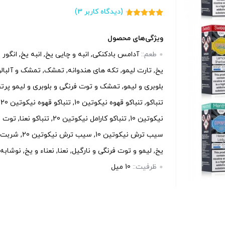
(دیدگاه کاربر
3
)
3
امتیاز
4.67
از 5 امتیاز
مشتری
ویژگی‌های محصول
طعم::
آدامس بادکنکی, انبه و چایی یخ, انبه یخ, انگور 
یخ, تارت لیمو, تکه های هندوانه, تمشک, تمشک و آلبال
بلوبری و لیمو, تمشک و توت فرنگی و بلوبری و لیمو پرتقا
ت
نیکوتین 10, تنباکو کارامل نیکوتین 20, 
سیب ترش نیکوتین 10, س
یخ, لیمو و توت فرنگی و نارگیل, نعنا, نعناء و یخ, نوشابه
ظرفیت::
10 میل