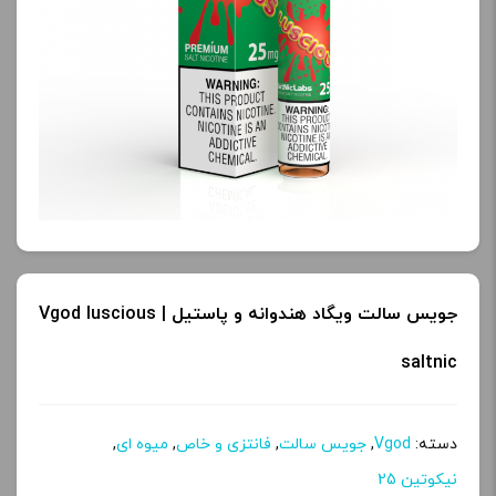
کنید.
کنید.
آخرین بروزرسانی
آخرین بروزرسانی
قیمت: 13 ساعت پیش
قیمت: 20 ساعت پیش
تمامی قیمت ها بروز
تمامی قیمت ها بروز
هستند.
هستند.
-
+
-
+
افزودن به سبد خرید
افزودن به سبد خرید
جویس سالت ویگاد هندوانه و پاستیل | Vgod luscious
saltnic
ک
ک
پ
پ
دسته:
Vgod
,
جویس سالت
,
فانتزی و خاص
,
میوه ای
,
ی
ی
نیکوتین 25