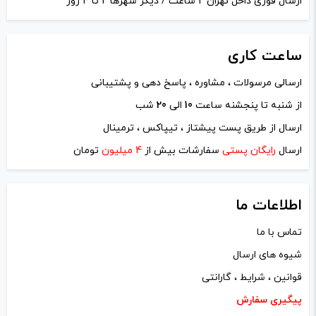
ارسال فوری داخل تهران 2 ساعت / دیگر شهرها 2 تا 4 روز
ساعت
کاری
ارسالی مرسولات ، مشاوره ، پاسخ دهی و پشتیبانی
از شنبه تا پنجشنه ساعت
10
الی
20
شب
نام
*
ارسال از طریق پست پیشتاز ، تیپاکس ، ترمینال
ارسال
رایگان پستی
سفارشات بیش از
4 میلیون
تومان
ایمیل
*
اطلاعات ما
تماس با ما
شیوه های ارسال
ذخیره نام، ایمیل و وبسایت من در مرورگر برای زمانی که دوباره
قوانین ، شرایط ، گارانتی
دیدگاهی می‌نویسم.
پیگیری سفارش