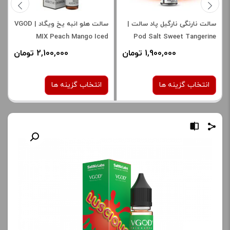
سالت نارنگی نارگیل پاد سالت |
سالت هلو انبه یخ ویگاد | VGOD
MIX Peach Mango Iced
Pod Salt Sweet Tangerine
SaltNic
Coconut SaltNic
1,900,000 تومان
2,100,000 تومان
انتخاب گزینه ها
انتخاب گزینه ها
نیکوتین:
نیکوتین:
25 میلی گرم
25 میلی گرم
صاف
صاف
برای فعال شدن سبد خرید و
برای فعال شدن سبد خرید و
نمایش قیمت ، گزینه های
نمایش قیمت ، گزینه های
محصول را از کادر بالا انتخاب
محصول را از کادر بالا انتخاب