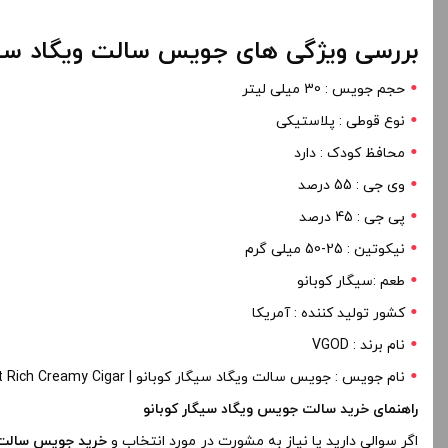
بررسی ویژگی های جویس سالت ویگاد سیگا
حجم جویس : 30 میلی لیتر
نوع قوطی : پلاستیکی
محافظ کودک : دارد
وی جی : 55 درصد
پی جی : 45 درصد
نیکوتین : 25-50 میلی گرم
طعم :سیگار کوبانو
کشور تولید کننده : آمریکا
نام برند : VGOD
نام جویس : جویس سالت ویگاد سیگار کوبانو | Vgod Cubano Salt Rich Creamy Cigar | سالت ویگاد کوبانو قهوه ای
راهنمای خرید سالت جویس ویگاد سیگار کوبانو
اگر سوالی دارید یا نیاز به مشورت در مورد انتخاب و
خرید جویس سالت و