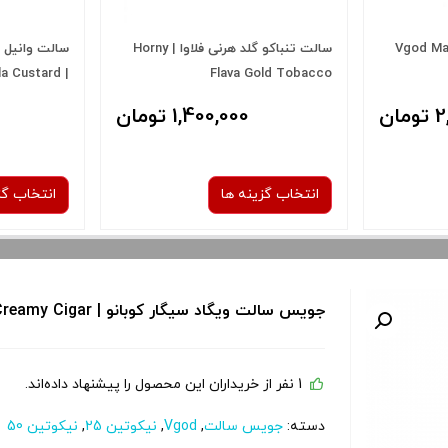
 انبه یخ | Vgod Mango
سالت تنباکو گلد هرنی فلاوا | Horny
سالت وانیل ک
illa Custard
Flava Gold Tobacco
bacco salt
ان
1,400,000 تومان
انتخاب گزینه ها
انتخاب گز
نیکوتین:
جویس سالت ویگاد سیگار کوبانو | Vgod Cubano Salt Rich Creamy Cigar
30 میلی گرم
50 میلی گرم
30 میلی گرم
1 نفر از خریداران این محصول را پیشنهاد داده‌اند.
 و نمایش
برای فعال شدن سبد خرید و نمایش
برای فعال 
را از کادر
قیمت ، گزینه های محصول را از کادر
قیمت ، گزین
دسته:
جویس سالت
,
Vgod
,
نیکوتین 25
,
نیکوتین 50