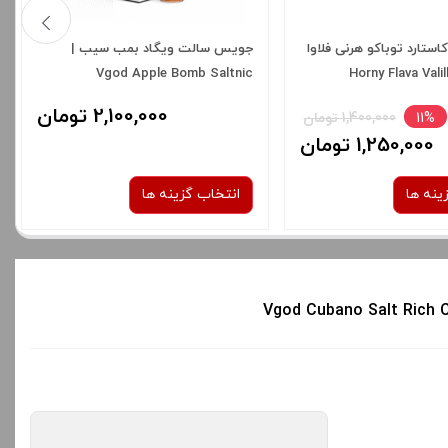
استارد توباکو هرنی فلاوا
جویس سالت ویگاد بمب سیب |
Vgod Apple Bomb Saltnic
| Horny Flava Val
To
2,100,000 تومان
11%
1,400,000 تومان
1,250,000 تومان
ینه ها
انتخاب گزینه ها
نیکوتین:
نیکوتین:
50 میلی گرم
25 میلی گرم
صاف
شدن سبد خرید و نمایش
برای فعال شدن سبد خرید و نمایش
ه های محصول را از کادر
قیمت ، گزینه های محصول را از کادر