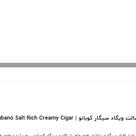
یگار کوبانو | Vgod Cubano Salt Rich Creamy Cigar
اصل افراد سیگاری عاشق طعم های تنباکو و سیگار کوبانویی هستند و طعم خا