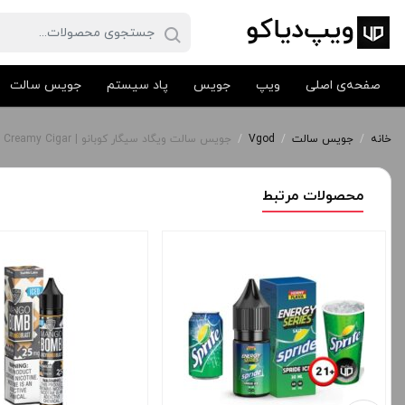
صفحه‌ی اصلی
ویپ
جویس
پاد سیستم
جویس سالت
خانه
/
جویس سالت
/
Vgod
/
جویس سالت ویگاد سیگار کوبانو | Vgod Cubano Salt Rich Creamy Cigar
محصولات مرتبط