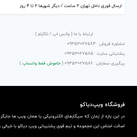
ارسال فوری داخل تهران 2 ساعت / دیگر شهرها 2 تا 4 روز
ارتباط با ما ( واتس اپ / تلگرام ) :
مشاوره فروش : 09353027584
پشتیانی سایت : 09353027585
پیگیری سفارش : 09353027586 (
خاموش فقط واتساپ
)
فروشگاه ویپ‌دیاکو
در این بازه از زمان که سیگارهای الکترونیکی یا همان ویپ ها جایگ
اصالت اجناس این مجموعه و تیم قوی پشتیبانی ویپ دیاکو با خیالی ر