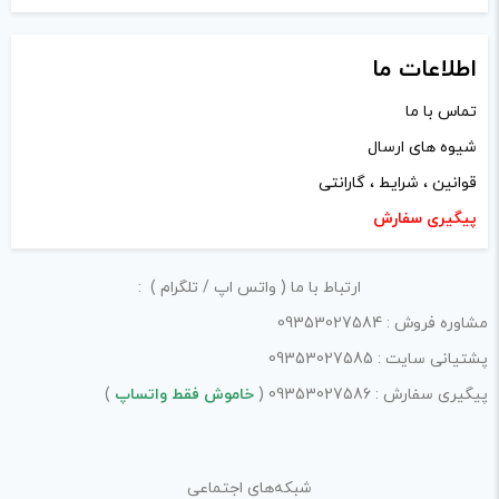
اطلاعات ما
تماس با ما
شیوه های ارسال
قوانین ، شرایط ، گارانتی
پیگیری سفارش
نام
*
ارتباط با ما ( واتس اپ / تلگرام ) :
مشاوره فروش : 09353027584
ایمیل
*
پشتیانی سایت : 09353027585
پیگیری سفارش : 09353027586 (
خاموش فقط واتساپ
)
ذخیره نام، ایمیل و وبسایت من در مرورگر برای زمانی که دوباره
شبکه‌های اجتماعی
دیدگاهی می‌نویسم.