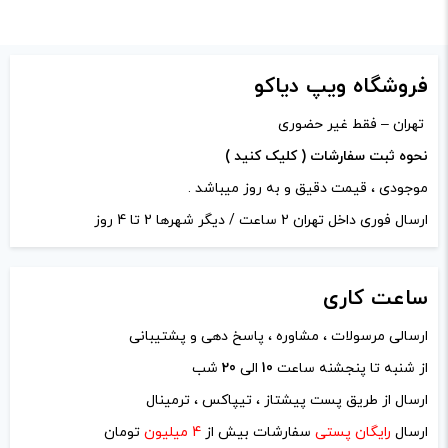
ادمین ویپ دیاکو
–
اردیبهشت 12,
1403
–
پاسخ
فروشگاه ویپ دیاکو
سلامت باشید قربان مبارکتون باشه
تهران – فقط غیر حضوری
نحوه ثبت سفارشات ( کلیک کنید )
دیدگاه خود را بنویسید
موجودی ، قیمت دقیق و به روز میباشد .
نشانی ایمیل شما منتشر نخواهد شد.
بخش‌های موردنیاز
ارسال فوری داخل تهران 2 ساعت / دیگر شهرها 2 تا 4 روز
علامت‌گذاری شده‌اند
*
امتیاز شما
*
ساعت
کاری
ارسالی مرسولات ، مشاوره ، پاسخ دهی و پشتیبانی
دیدگاه شما
*
از شنبه تا پنجشنه ساعت
10
الی
20
شب
ارسال از طریق پست پیشتاز ، تیپاکس ، ترمینال
ارسال
رایگان پستی
سفارشات بیش از
4 میلیون
تومان