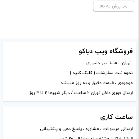
نشانی ایمیل شما منتشر نخواهد شد.
بخش‌های موردنیاز
پرش به بالا
علامت‌گذاری شده‌اند
*
امتیاز شما
*
دیدگاه شما
*
فروشگاه ویپ دیاکو
تهران – فقط غیر حضوری
نحوه ثبت سفارشات ( کلیک کنید )
موجودی ، قیمت دقیق و به روز میباشد .
ارسال فوری داخل تهران 2 ساعت / دیگر شهرها 2 تا 4 روز
ساعت
کاری
ارسالی مرسولات ، مشاوره ، پاسخ دهی و پشتیبانی
از شنبه تا پنجشنه ساعت
10
الی
20
شب