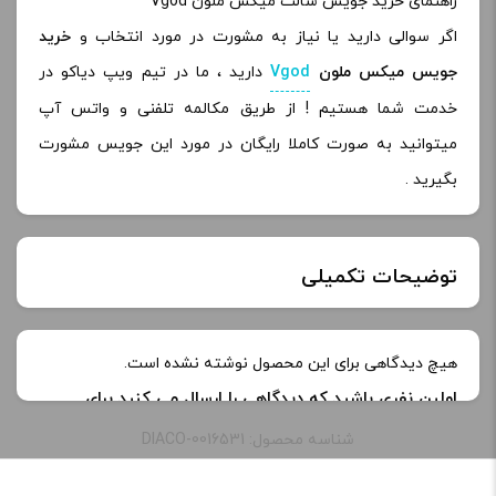
راهنمای خرید جویس سالت میکس ملون Vgod
اگر سوالی دارید یا نیاز به مشورت در مورد انتخاب و
خرید
جویس میکس ملون
Vgod
دارید ، ما در تیم ویپ دیاکو در
خدمت شما هستیم ! از طریق مکالمه تلفنی و واتس آپ
میتوانید به صورت کاملا رایگان در مورد این جویس مشورت
بگیرید .
توضیحات تکمیلی
طعم:
melon mix
هیچ دیدگاهی برای این محصول نوشته نشده است.
اولین نفری باشید که دیدگاهی را ارسال می کنید برای
ظرفیت:
30 میلی‌ لیتر
“جویس سالت میکس ملون ویگاد | Vgod Melon Mix
شناسه محصول: DIACO-0016531
saltnic”
نیکوتین:
25 میلی گرم, 50 میلی گرم