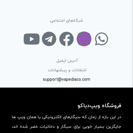
در نظر داشته باشید هدف نهایی از ارائه‌ی نظر درباره‌ی کالا
ارائه‌ی اطلاعات مشخص و دقیق برای راهنمایی سایر کاربران در
شبکه‌های اجتماعی
فرآیند خرید یک محصول توسط ایشان است.
با توجه به ساختار بخش نظرات، از پرسیدن سوال یا درخواست
راهنمایی در این بخش خودداری کرده و سوالات خود را در بخش
«پرسش و پاسخ» مطرح کنید.
آدرس ایمیل
کیفیت ساخت:
انتقادات و پیشنهادات
کارایی:
support@vapediaco.com
امکانات و قابلیت ها:
ارزش خرید در برابر قیمت:
فروشگاه ویپ‌دیاکو
در این بازه از زمان که سیگارهای الکترونیکی یا همان ویپ ها
جایگزین بسیار خوبی برای سیگار و دخانیات مضر شده اند،