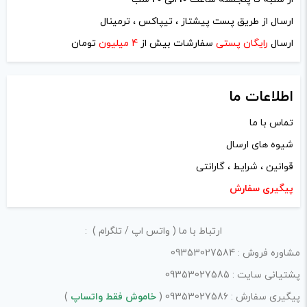
نام
*
ارسال از طریق پست پیشتاز ، تیپاکس ، ترمینال
ارسال
رایگان پستی
سفارشات بیش از
4 میلیون
تومان
ایمیل
*
اطلاعات ما
تماس با ما
شیوه های ارسال
ذخیره نام، ایمیل و وبسایت من در مرورگر برای زمانی که دوباره
قوانین ، شرایط ، گارانتی
دیدگاهی می‌نویسم.
پیگیری سفارش
لازم است محتوای ارسالی منطبق برعرف و شئونات جامعه و با
ارتباط با ما ( واتس اپ / تلگرام ) :
بیانی رسمی و عاری از لحن تند، تمسخرو توهین باشد.
مشاوره فروش : 09353027584
از ارسال لینک‌های سایت‌های دیگر و ارایه‌ی اطلاعات شخصی
پشتیانی سایت : 09353027585
خودتان مثل شماره تماس، ایمیل و آی‌دی شبکه‌های اجتماعی
پیگیری سفارش : 09353027586 (
خاموش فقط واتساپ
)
پرهیز کنید.