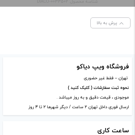
“جویس سالت قهوه کارامل رایپ ویپز | Ripe Vapes Cafe
شناسه محصول: DIACO-0033502
Caramel Salt nic”
ظرفیت:
30 میلی‌ لیتر
نشانی ایمیل شما منتشر نخواهد شد.
بخش‌های موردنیاز
پرش به بالا
علامت‌گذاری شده‌اند
*
نیکوتین:
20 میلی گرم, 30 میلی گرم, 50 میلی گرم
امتیاز شما
*
دیدگاه شما
*
فروشگاه ویپ دیاکو
تهران – فقط غیر حضوری
نحوه ثبت سفارشات ( کلیک کنید )
موجودی ، قیمت دقیق و به روز میباشد .
ارسال فوری داخل تهران 2 ساعت / دیگر شهرها 2 تا 4 روز
ساعت
کاری