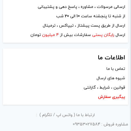
ارسالی مرسولات ، مشاوره ، پاسخ دهی و پشتیبانی
از شنبه تا پنجشنه ساعت
10
الی
20
شب
نام
*
ارسال از طریق پست پیشتاز ، تیپاکس ، ترمینال
ارسال
رایگان پستی
سفارشات بیش از
4 میلیون
تومان
ایمیل
*
اطلاعات ما
تماس با ما
شیوه های ارسال
ذخیره نام، ایمیل و وبسایت من در مرورگر برای زمانی که دوباره
قوانین ، شرایط ، گارانتی
دیدگاهی می‌نویسم.
پیگیری سفارش
لازم است محتوای ارسالی منطبق برعرف و شئونات جامعه و با
ارتباط با ما ( واتس اپ / تلگرام ) :
بیانی رسمی و عاری از لحن تند، تمسخرو توهین باشد.
مشاوره فروش : 09353027584
از ارسال لینک‌های سایت‌های دیگر و ارایه‌ی اطلاعات شخصی