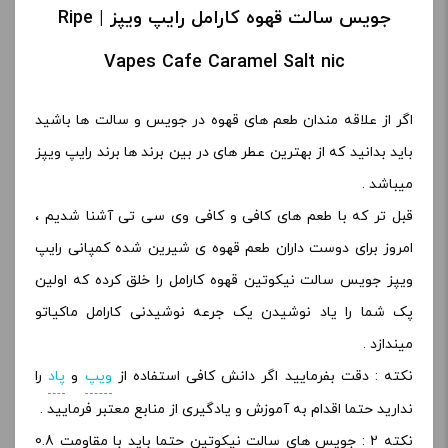
جویس سالت قهوه کارامل رایپ ویپز | Ripe
Vapes Cafe Caramel Salt nic
اگر از علاقه مندان طعم های قهوه در جویس و سالت ها باشید
باید بدانید که از بهترین عطر های در بین برند ها برند رایپ ویپز
میباشد .
قبل تر که با طعم های کافی و کافی وی سی تی آشنا شدیم ،
امروز برای دوست داران طعم قهوه ی شیرین شده کمپانی رایپ
ویپز جویس سالت نیکوتین قهوه کارامل را خلق کرده که اولین
پک شما را یاد نوشیدن یک جرعه نوشیدنی کارامل ماکیاتو
میندازد .
نکته : دقت بفرمایید اگر دانش کافی استفاده از
ویپ
و
پاد
را
ندارید حتما اقدام به آموزش و یادگیری از منابع معتبر فرمایید .
نکته 2 : جویس های سالت نیکوتین حتما باید با مقاومت 0.8