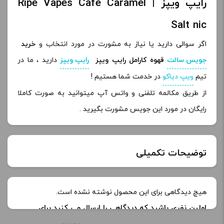
رایپ ویپز | Ripe Vapes Cafe Caramel
Salt nic
اگر سوالی دارید یا نیاز به مشورت در مورد انتخاب و
خرید
جویس سالت
قهوه کارامل رایپ ویپز
رایپ ویپز
دارید ، ما در
تیم
ویپ دیاکو
در خدمت شما هستیم !
از طریق مکالمه تلفنی و واتس آپ میتوانید به صورت کاملا
رایگان در مورد این جویس مشورت بگیرید .
توضیحات تکمیلی
خنکی
بدون یخ
هیچ دیدگاهی برای این محصول نوشته نشده است.
اولین نفری باشید که دیدگاهی را ارسال می کنید برای
طعم:
قهوه کارامل