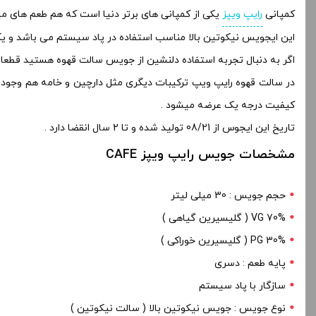
کمپانی
رایپ ویپز
یکی از کمپانی های برتر دنیا است که هم طعم های میو
این ایجویس نیکوتین بالا مناسب استفاده در پاد سیستم می باشد و یک ت
اگر به دنبال تجربه استفاده دلنشین از جویس سالت قهوه هستید قطعا
در سالت قهوه رایپ ویپ ترکیبات دیگری مثل دارچین و خامه هم وجود 
کیفیت درجه یک عرضه میشود .
تاریخ این ایجوس از 08/21 تولید شده و تا 2 سال انقضا دارد .
مشخصات جویس رایپ ویپز CAFE
حجم جویس : 30 میلی لیتر
70% VG ( گلیسیرین گیاهی )
PG 30% ( گلیسیرین خوراکی )
پایه طعم : دسری
سازگار با پاد سیستم
نوع جویس : جویس نیکوتین بالا ( سالت نیکوتین )