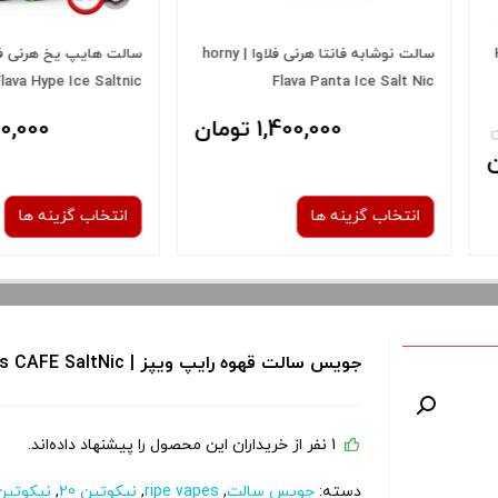
سالت قهوه تنباکو هورنی | Horny
سالت ویگاد میکس توت فرنگی سیب
سالت وانیل ک
یخ | Vgod Mix Strawberry Apple
lla Custard
Ice Saltnic
ان
2,100,000 تومان
bacco salt
انتخاب گزینه ها
انتخاب گز
نیکوتین:
50 میلی گرم
جویس سالت قهوه رایپ ویپز | Ripe Vapes CAFE SaltNic
30 میلی گرم
صاف
 و نمایش
برای فعال شدن سبد خرید و نمایش
1 نفر از خریداران این محصول را پیشنهاد داده‌اند.
برای فعال 
را از کادر
قیمت ، گزینه های محصول را از کادر
قیمت ، گزین
دسته:
جویس سالت
,
ripe vapes
,
نیکوتین 20
,
نیکوتین 0