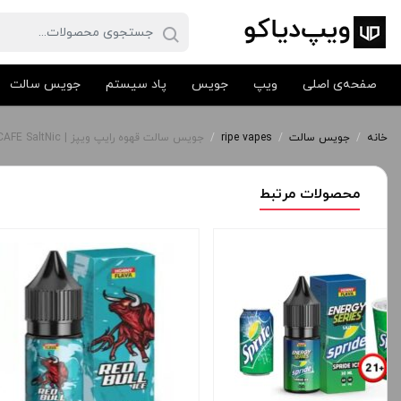
صفحه‌ی اصلی
ویپ
جویس
پاد سیستم
جویس سالت
خانه
/
جویس سالت
/
ripe vapes
/
جویس سالت قهوه رایپ ویپز | Ripe Vapes CAFE SaltNic
محصولات مرتبط