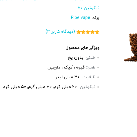
بالا انتخاب کنید.
بالا انتخاب 
نیکوتین 50
برند:
Ripe vape
آخرین بروزرسانی قیمت: 16
آخرین بروزرسانی قیمت: 20
ساعت پیش
(دیدگاه کاربر
3
)
ساعت پی
3
امتیاز
5.00
ستند.
تمامی قیمت ها بروز هستند.
از 5 امتیاز
تمامی قیم
مشتری
ویژگی‌های محصول
خنکی:
بدون یخ
-
+
-
+
طعم::
قهوه ، کیک ، دارچین
رید
افزودن به سبد خرید
ظرفیت::
30 میلی‌ لیتر
افزو
نیکوتین::
20 میلی گرم, 30 میلی گرم, 50 میلی گرم
کپ
کپ
ی
ی