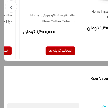
استارد توباکو هرنی فلاوا
جویس سالت انگور یخ ویگاد | Vgod
Purple Bomb Ice Saltnic
| Horny Flava Vali
To
2,100,000 تومان
11%
1,400,000 تومان
1,250,000 تومان
ینه ها
انتخاب گزینه ها
نیکوتین:
نیکوتین:
50 میلی گرم
50 میلی گرم
صاف
شدن سبد خرید و نمایش
برای فعال شدن سبد خرید و نمایش
ه های محصول را از کادر
قیمت ، گزینه های محصول را از کادر
3
,