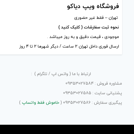
فروشگاه ویپ دیاکو
تهران – فقط غیر حضوری
نحوه ثبت سفارشات ( کلیک کنید )
موجودی ، قیمت دقیق و به روز میباشد .
ارسال فوری داخل تهران 2 ساعت / دیگر شهرها 2 تا 4 روز
ارتباط با ما ( واتس اپ / تلگرام ) :
مشاوره فروش : 09353027584
پشتیانی سایت : 09353027585
پیگیری سفارش : 09353027586 (
خاموش فقط واتساپ
)