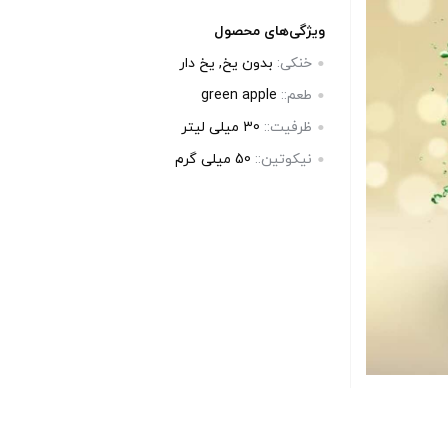
بالا انتخاب کنید.
بالا انتخاب 
ویژگی‌های محصول
خنکی:
بدون یخ, یخ دار
آخرین بروزرسانی قیمت: 17
آخرین بروزرسانی قیمت: 23
طعم::
green apple
ساعت پیش
ساعت پی
ظرفیت::
30 میلی‌ لیتر
ستند.
تمامی قیمت ها بروز هستند.
تمامی قیم
نیکوتین::
50 میلی گرم
+
-
+
-
رید
افزودن به سبد خرید
افزو
کپ
کپ
ی
ی