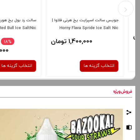
جویس سالت اسپرایت یخ هرنی فلاوا |
سالت
Red Bull Ice SaltNic
Horny Flava Spride Ice Salt Nic
1,400,000 تومان
18%
,400,000
1,150,000 توم
انتخاب گزینه ها
انتخاب گزینه ها
نیکوتین:
نیکوتین:
30 میلی گرم
50 میلی گرم
30 میلی گرم
50 میلی گرم
برای فعال شدن سبد خرید و نمایش
برای فعال شدن سبد خرید
قیمت ، گزینه های محصول را از کادر
قیمت ، گزینه های محصول 