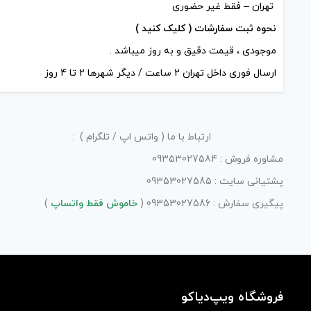
نحوه ثبت سفارشات ( کلیک کنید )
موجودی ، قیمت دقیق و به روز میباشد .
ارسال فوری داخل تهران 2 ساعت / دیگر شهرها 2 تا 4 روز
ارتباط با ما ( واتس اپ / تلگرام ) :
مشاوره فروش : 09353027584
پشتیانی سایت : 09353027585
پیگیری سفارش : 09353027586 (
خاموش فقط واتساپ
)
فروشگاه ویپ‌دیاکو