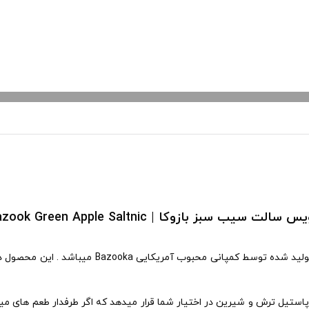
 سالت سیب سبز بازوکا | Bazook Green Apple Saltnic
جویس سالت سیب سبز بازوکا یک جویس میوه ای بسیار
پاستیل ترش و شیرین در اختیار شما قرار میدهد که اگر طرفدار طعم های م