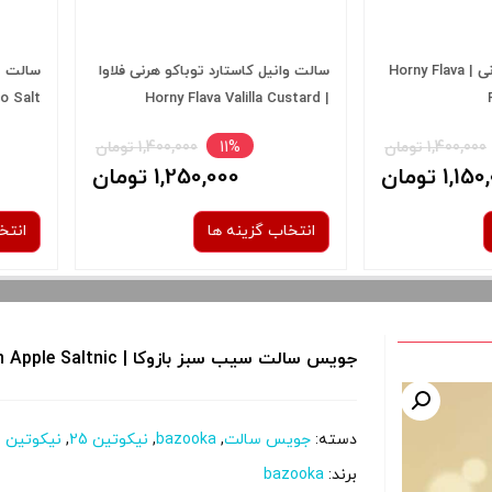
 رد بول یخ هورنی | Horny Flava
سالت وانیل کاستارد توباکو هرنی فلاوا
سالت تنباکو و
Tobacco Salt
| Horny Flava Valilla Custard
Tobacco salt
1 تومان
11%
1,400,000 تومان
ان
1,250,000 تومان
انتخاب گزینه ها
انتخاب گز
نیکوتین:
جویس سالت سیب سبز بازوکا | Bazook Green Apple Saltnic
30 میلی گرم
50 میلی گرم
دسته:
جویس سالت
,
bazooka
,
نیکوتین 25
,
نیکوتین 50
 و نمایش
برای فعال شدن سبد خرید و نمایش
برای فعال 
برند:
bazooka
را از کادر
قیمت ، گزینه های محصول را از کادر
قیمت ، گزین