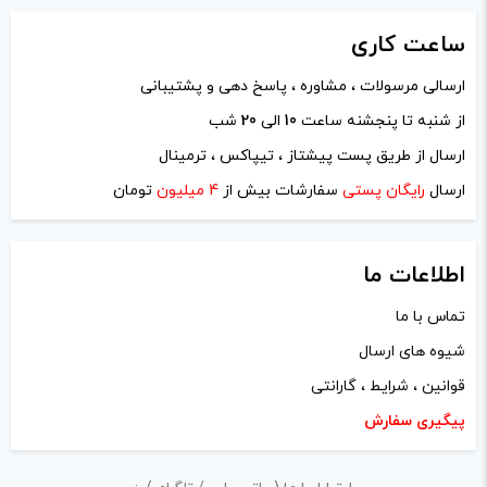
ساعت
کاری
ارسالی مرسولات ، مشاوره ، پاسخ دهی و پشتیبانی
از شنبه تا پنجشنه ساعت
10
الی
20
شب
نام
*
ارسال از طریق پست پیشتاز ، تیپاکس ، ترمینال
ارسال
رایگان پستی
سفارشات بیش از
4 میلیون
تومان
ایمیل
*
اطلاعات ما
تماس با ما
شیوه های ارسال
ذخیره نام، ایمیل و وبسایت من در مرورگر برای زمانی که دوباره
قوانین ، شرایط ، گارانتی
دیدگاهی می‌نویسم.
پیگیری سفارش
لازم است محتوای ارسالی منطبق برعرف و شئونات جامعه و با