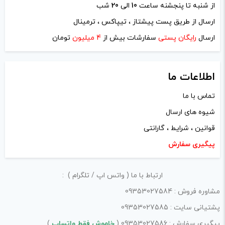
از شنبه تا پنجشنه ساعت
10
الی
20
شب
نام
*
ارسال از طریق پست پیشتاز ، تیپاکس ، ترمینال
ارسال
رایگان پستی
سفارشات بیش از
4 میلیون
تومان
ایمیل
*
اطلاعات ما
تماس با ما
شیوه های ارسال
ذخیره نام، ایمیل و وبسایت من در مرورگر برای زمانی که دوباره
قوانین ، شرایط ، گارانتی
دیدگاهی می‌نویسم.
پیگیری سفارش
لازم است محتوای ارسالی منطبق برعرف و شئونات جامعه و با
ارتباط با ما ( واتس اپ / تلگرام ) :
بیانی رسمی و عاری از لحن تند، تمسخرو توهین باشد.
مشاوره فروش : 09353027584
از ارسال لینک‌های سایت‌های دیگر و ارایه‌ی اطلاعات شخصی
پشتیانی سایت : 09353027585
خودتان مثل شماره تماس، ایمیل و آی‌دی شبکه‌های اجتماعی
پیگیری سفارش : 09353027586 (
خاموش فقط واتساپ
)
پرهیز کنید.