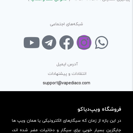
در نظر داشته باشید هدف نهایی از ارائه‌ی نظر درباره‌ی کالا
ارائه‌ی اطلاعات مشخص و دقیق برای راهنمایی سایر کاربران در
شبکه‌های اجتماعی
فرآیند خرید یک محصول توسط ایشان است.
با توجه به ساختار بخش نظرات، از پرسیدن سوال یا درخواست
راهنمایی در این بخش خودداری کرده و سوالات خود را در بخش
«پرسش و پاسخ» مطرح کنید.
آدرس ایمیل
کیفیت ساخت:
انتقادات و پیشنهادات
کارایی:
support@vapediaco.com
امکانات و قابلیت ها:
ارزش خرید در برابر قیمت:
فروشگاه ویپ‌دیاکو
در این بازه از زمان که سیگارهای الکترونیکی یا همان ویپ ها
جایگزین بسیار خوبی برای سیگار و دخانیات مضر شده اند،