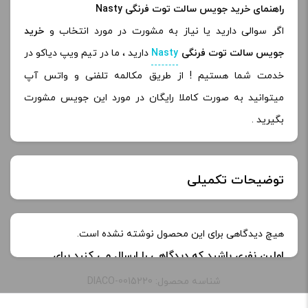
راهنمای خرید جویس سالت توت فرنگی Nasty
اگر سوالی دارید یا نیاز به مشورت در مورد انتخاب و
خرید
جویس سالت توت فرنگی
Nasty
دارید ، ما در تیم ویپ دیاکو در
خدمت شما هستیم ! از طریق مکالمه تلفنی و واتس آپ
میتوانید به صورت کاملا رایگان در مورد این جویس مشورت
بگیرید .
توضیحات تکمیلی
طعم:
trap queen
هیچ دیدگاهی برای این محصول نوشته نشده است.
اولین نفری باشید که دیدگاهی را ارسال می کنید برای
ظرفیت:
30 میلی‌ لیتر
“جویس سالت توت فرنگی نستی | Nasty Trap Queen
شناسه محصول: DIACO-0015220
Saltnic”
نیکوتین:
35 میلی‌ گرم, 50 mg