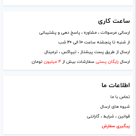
ساعت
کاری
ارسالی مرسولات ، مشاوره ، پاسخ دهی و پشتیبانی
از شنبه تا پنجشنه ساعت
10
الی
20
شب
نام
*
ارسال از طریق پست پیشتاز ، تیپاکس ، ترمینال
ارسال
رایگان پستی
سفارشات بیش از
4 میلیون
تومان
ایمیل
*
اطلاعات ما
تماس با ما
شیوه های ارسال
ذخیره نام، ایمیل و وبسایت من در مرورگر برای زمانی که دوباره
قوانین ، شرایط ، گارانتی
دیدگاهی می‌نویسم.
پیگیری سفارش
لازم است محتوای ارسالی منطبق برعرف و شئونات جامعه و با