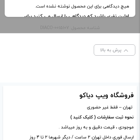
طعم:
pistachio tobacco
هیچ دیدگاهی برای این محصول نوشته نشده است.
اولین نفری باشید که دیدگاهی را ارسال می کنید برای
ظرفیت:
30 میلی‌ لیتر
“جویس سالت بی ال وی کی پسته تنباکو | Blvk
شناسه محصول: DIACO-0015107
Pistachio Tobacco saltnic”
نیکوتین:
35 میلی‌ گرم, 50 میلی گرم
نشانی ایمیل شما منتشر نخواهد شد.
بخش‌های موردنیاز
پرش به بالا
علامت‌گذاری شده‌اند
*
امتیاز شما
*
دیدگاه شما
*
فروشگاه ویپ دیاکو
تهران – فقط غیر حضوری
نحوه ثبت سفارشات ( کلیک کنید )
موجودی ، قیمت دقیق و به روز میباشد .
ارسال فوری داخل تهران 2 ساعت / دیگر شهرها 2 تا 4 روز