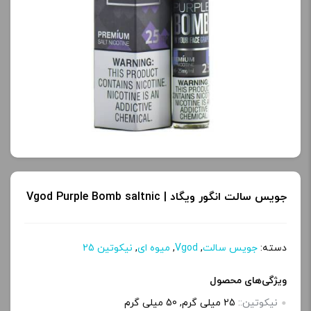
کنید.
کنید.
آخرین بروزرسانی
آخرین بروزرسانی
قیمت: 17 ساعت پیش
قیمت: 18 ساعت پیش
تمامی قیمت ها بروز
تمامی قیمت ها بروز
هستند.
هستند.
-
+
-
+
افزودن به سبد خرید
افزودن به سبد خرید
جویس سالت انگور ویگاد | Vgod Purple Bomb saltnic
ک
ک
دسته:
جویس سالت
,
Vgod
,
میوه ای
,
نیکوتین 25
پ
پ
ویژگی‌های محصول
ی
ی
نیکوتین::
25 میلی گرم, 50 میلی گرم