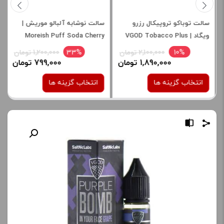
سالت توباکو تروپیکال رزرو
سالت نوشابه آلبالو موریش |
ویگاد | VGOD Tobacco Plus
Moreish Puff Soda Cherry
Salt
Tropical Reserve SaltNic
10%
2,100,000 تومان
33%
1,200,000 تومان
1,890,000 تومان
799,000 تومان
انتخاب گزینه ها
انتخاب گزینه ها
نیکوتین:
نیکوتین:
25 میلی گرم
25 میلی گرم
صاف
صاف
برای فعال شدن سبد خرید و
برای فعال شدن سبد خرید و
نمایش قیمت ، گزینه های
نمایش قیمت ، گزینه های
محصول را از کادر بالا انتخاب
محصول را از کادر بالا انتخاب