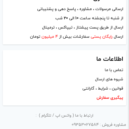
ارسالی مرسولات ، مشاوره ، پاسخ دهی و پشتیبانی
از شنبه تا پنجشنه ساعت
10
الی
20
شب
نام
*
ارسال از طریق پست پیشتاز ، تیپاکس ، ترمینال
ارسال
رایگان پستی
سفارشات بیش از
4 میلیون
تومان
ایمیل
*
اطلاعات ما
تماس با ما
شیوه های ارسال
ذخیره نام، ایمیل و وبسایت من در مرورگر برای زمانی که دوباره
قوانین ، شرایط ، گارانتی
دیدگاهی می‌نویسم.
پیگیری سفارش
لازم است محتوای ارسالی منطبق برعرف و شئونات جامعه و با
ارتباط با ما ( واتس اپ / تلگرام ) :
بیانی رسمی و عاری از لحن تند، تمسخرو توهین باشد.
مشاوره فروش : 09353027584
از ارسال لینک‌های سایت‌های دیگر و ارایه‌ی اطلاعات شخصی