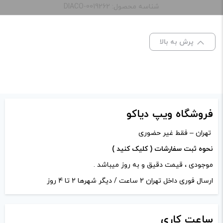
“جویس دکتر ویپز اسموتی انیشتن | Juice Dr.Vapes
شناسه محصول: DIACO-0019262
Einstein”
ظرفیت:
60 میلی‌ لیتر
نشانی ایمیل شما منتشر نخواهد شد.
بخش‌های موردنیاز
پرش به بالا
علامت‌گذاری شده‌اند
*
نیکوتین:
3 میلی‌ گرم
امتیاز شما
*
دیدگاه شما
*
فروشگاه ویپ دیاکو
تهران – فقط غیر حضوری
نحوه ثبت سفارشات ( کلیک کنید )
موجودی ، قیمت دقیق و به روز میباشد .
ارسال فوری داخل تهران 2 ساعت / دیگر شهرها 2 تا 4 روز
ساعت
کاری