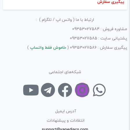
پیگیری سفارش
پرهیز کنید.
در نظر داشته باشید هدف نهایی از ارائه‌ی نظر درباره‌ی کالا
ارتباط با ما ( واتس اپ / تلگرام ) :
ارائه‌ی اطلاعات مشخص و دقیق برای راهنمایی سایر کاربران در
مشاوره فروش : 09353027584
فرآیند خرید یک محصول توسط ایشان است.
پشتیانی سایت : 09353027585
با توجه به ساختار بخش نظرات، از پرسیدن سوال یا درخواست
پیگیری سفارش : 09353027586 (
خاموش فقط واتساپ
)
راهنمایی در این بخش خودداری کرده و سوالات خود را در بخش
«پرسش و پاسخ» مطرح کنید.
شبکه‌های اجتماعی
کیفیت ساخت:
کارایی:
امکانات و قابلیت ها:
ارزش خرید در برابر قیمت:
آدرس ایمیل
انتقادات و پیشنهادات
support@vapediaco.com