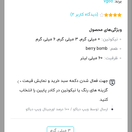
برند:
vgod
(دیدگاه کاربر
2
)
2
امتیاز
4.00
از 5
امتیاز
ویژگی‌های محصول
مشتری
نیکوتین::
0 میلی گرم, 3 میلی‌ گرم, 6 میلی گرم
طعم::
berry bomb
ظرفیت::
60 میلی‌ لیتر
جهت فعال شدن دکمه سبد خرید و نمایش قیمت ،
گزینه های رنگ یا نیکوتین در کادر پایین را انتخاب
کنید.
ارسال توسط ویپ دیاکو / 100 درصد اورجینال ویپ دیاکو
3 میلی‌ گرم