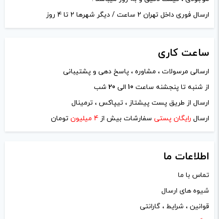
تمامی قیمت ها بروز
تمامی قیمت ها بروز
ارسال فوری داخل تهران 2 ساعت / دیگر شهرها 2 تا 4 روز
نام
*
هستند.
هستند.
ساعت
کاری
-
+
-
+
ایمیل
*
ارسالی مرسولات ، مشاوره ، پاسخ دهی و پشتیبانی
افزودن به سبد خرید
افزودن به سبد خرید
از شنبه تا پنجشنه ساعت
10
الی
20
شب
ارسال از طریق پست پیشتاز ، تیپاکس ، ترمینال
ک
ک
ارسال
رایگان پستی
سفارشات بیش از
4 میلیون
تومان
ذخیره نام، ایمیل و وبسایت من در مرورگر برای زمانی که دوباره
پ
پ
دیدگاهی می‌نویسم.
ی
ی
اطلاعات ما
لازم است محتوای ارسالی منطبق برعرف و شئونات جامعه و با
تماس با ما
بیانی رسمی و عاری از لحن تند، تمسخرو توهین باشد.
شیوه های ارسال
از ارسال لینک‌های سایت‌های دیگر و ارایه‌ی اطلاعات شخصی
قوانین ، شرایط ، گارانتی
خودتان مثل شماره تماس، ایمیل و آی‌دی شبکه‌های اجتماعی