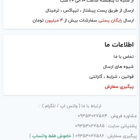
از شنبه تا پنجشنه ساعت
10
الی
20
شب
ارسال از طریق پست پیشتاز ، تیپاکس ، ترمینال
ایمیل
*
ارسال
رایگان پستی
سفارشات بیش از
4 میلیون
تومان
اطلاعات ما
تماس با ما
ذخیره نام، ایمیل و وبسایت من در مرورگر برای زمانی که دوباره
شیوه های ارسال
دیدگاهی می‌نویسم.
قوانین ، شرایط ، گارانتی
لازم است محتوای ارسالی منطبق برعرف و شئونات جامعه و با
پیگیری سفارش
بیانی رسمی و عاری از لحن تند، تمسخرو توهین باشد.
ارتباط با ما ( واتس اپ / تلگرام ) :
از ارسال لینک‌های سایت‌های دیگر و ارایه‌ی اطلاعات شخصی
مشاوره فروش : 09353027584
خودتان مثل شماره تماس، ایمیل و آی‌دی شبکه‌های اجتماعی
پشتیانی سایت : 09353027585
پرهیز کنید.
پیگیری سفارش : 09353027586 (
خاموش فقط واتساپ
)
در نظر داشته باشید هدف نهایی از ارائه‌ی نظر درباره‌ی کالا