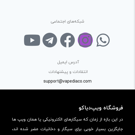
ارائه‌ی اطلاعات مشخص و دقیق برای راهنمایی سایر کاربران در
فرآیند خرید یک محصول توسط ایشان است.
شبکه‌های اجتماعی
با توجه به ساختار بخش نظرات، از پرسیدن سوال یا درخواست
راهنمایی در این بخش خودداری کرده و سوالات خود را در بخش
«پرسش و پاسخ» مطرح کنید.
کیفیت ساخت:
آدرس ایمیل
کارایی:
انتقادات و پیشنهادات
support@vapediaco.com
امکانات و قابلیت ها:
ارزش خرید در برابر قیمت:
فروشگاه ویپ‌دیاکو
در این بازه از زمان که سیگارهای الکترونیکی یا همان ویپ ها
جایگزین بسیار خوبی برای سیگار و دخانیات مضر شده اند،