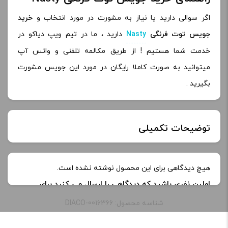
اگر سوالی دارید یا نیاز به مشورت در مورد انتخاب و
خرید
جویس توت فرنگی
Nasty
دارید ، ما در تیم ویپ دیاکو در
خدمت شما هستیم ! از طریق مکالمه تلفنی و واتس آپ
میتوانید به صورت کاملا رایگان در مورد این جویس مشورت
بگیرید .
توضیحات تکمیلی
نیکوتین:
3 میلی گرم
هیچ دیدگاهی برای این محصول نوشته نشده است.
اولین نفری باشید که دیدگاهی را ارسال می کنید برای
طعم:
trap queen
“جویس توت فرنگی نستی | Nasty Trap Queen e-juice”
شناسه محصول: DIACO-0016366
نشانی ایمیل شما منتشر نخواهد شد.
بخش‌های موردنیاز
ظرفیت:
60 میلی‌ لیتر