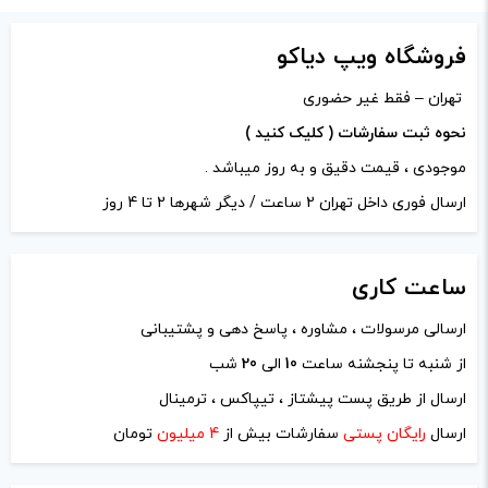
محصول را از کادر بالا انتخاب
فروشگاه ویپ دیاکو
کنید.
تهران – فقط غیر حضوری
ذخیره نام، ایمیل و وبسایت من در مرورگر برای زمانی که دوباره
آخرین بروزرسانی
نحوه ثبت سفارشات ( کلیک کنید )
دیدگاهی می‌نویسم.
قیمت: 13 ساعت پیش
موجودی ، قیمت دقیق و به روز میباشد .
تمامی قیمت ها بروز
ارسال فوری داخل تهران 2 ساعت / دیگر شهرها 2 تا 4 روز
لازم است محتوای ارسالی منطبق برعرف و شئونات جامعه و با
هستند.
بیانی رسمی و عاری از لحن تند، تمسخرو توهین باشد.
ساعت
کاری
از ارسال لینک‌های سایت‌های دیگر و ارایه‌ی اطلاعات شخصی
-
+
خودتان مثل شماره تماس، ایمیل و آی‌دی شبکه‌های اجتماعی
ارسالی مرسولات ، مشاوره ، پاسخ دهی و پشتیبانی
افزودن به سبد خرید
پرهیز کنید.
از شنبه تا پنجشنه ساعت
10
الی
20
شب
در نظر داشته باشید هدف نهایی از ارائه‌ی نظر درباره‌ی کالا
ارسال از طریق پست پیشتاز ، تیپاکس ، ترمینال
ک
ارائه‌ی اطلاعات مشخص و دقیق برای راهنمایی سایر کاربران در
ارسال
رایگان پستی
سفارشات بیش از
4 میلیون
تومان
پ
فرآیند خرید یک محصول توسط ایشان است.