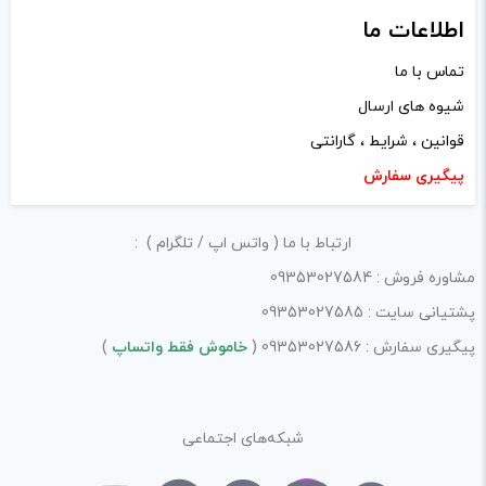
ی
با توجه به ساختار بخش نظرات، از پرسیدن سوال یا درخواست
اطلاعات ما
راهنمایی در این بخش خودداری کرده و سوالات خود را در بخش
تماس با ما
«پرسش و پاسخ» مطرح کنید.
شیوه های ارسال
کیفیت ساخت:
قوانین ، شرایط ، گارانتی
پیگیری سفارش
کارایی:
امکانات و قابلیت ها:
ارتباط با ما ( واتس اپ / تلگرام ) :
ارزش خرید در برابر قیمت:
مشاوره فروش : 09353027584
پشتیانی سایت : 09353027585
پیگیری سفارش : 09353027586 (
خاموش فقط واتساپ
)
شبکه‌های اجتماعی