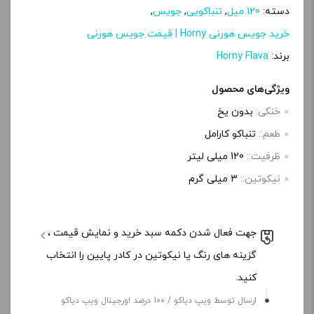
دسته:
120 میل
,
تنباکویی
,
جویس
,
خرید جویس هورنی Horny | قیمت جویس هورنی
برند:
Horny Flava
ویژگی‌های محصول
خنکی:
بدون یخ
طعم::
تنباکو کارامل
ظرفیت::
120 میلی لیتر
نیکوتین::
3 میلی‌ گرم
جهت فعال شدن دکمه سبد خرید و نمایش قیمت ،
گزینه های رنگ یا نیکوتین در کادر پایین را انتخاب
کنید.
ارسال توسط ویپ دیاکو / 100 درصد اورجینال ویپ دیاکو