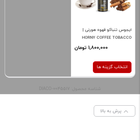
دیدگاه شما
*
ایجوس تنباکو قهوه هورنی |
HORNY COFFEE TOBACCO
1,800,000 تومان
انتخاب گزینه ها
شناسه محصول: DIACO-0045517
نیکوتین:
3 میلی‌ گرم
پرش به بالا
نام
*
صاف
برای فعال شدن سبد خرید و
نمایش قیمت ، گزینه های
ایمیل
*