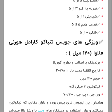
✅️محبوبیت 5 از 5
✅️ضربه به گلو 3 از 5
✅️شیرینی 1 از 5
✅️قدرت طعم 5 از 5
✅️خنکی 0 از 5
✅️ویژگی های جویس تنباکو کارامل هورنی
فلاوا (120 میل ) :
برندینگ با اصالت و بطری گوریلا
تاریح انقضا مدت بالا 2028/12
حجم ۱۲۰ میل‌
نیکوتین ۳ میلی گرم
وی جی / پی جی : 70/30
هشدار
: این ایجوس فری بیس بوده و دارای مقادیر کم نیکوتین
میباشد و برای استفاده در دستگاه های
ویپ
با ولتاژ بالا میباشد