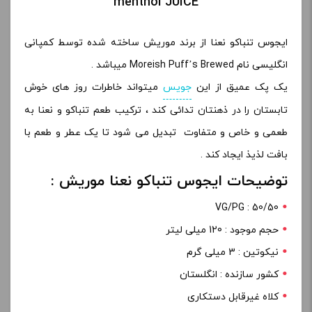
menthol JUICE
ایجوس تنباکو نعنا از برند موریش ساخته شده توسط کمپانی
انگلیسی نام Moreish Puff’s Brewed میباشد .
یک پک عمیق از این
جویس
میتواند خاطرات روز های خوش
تابستان را در ذهنتان تدائی کند ، ترکیب طعم تنباکو و نعنا به
طعمی و خاص و متفاوت تبدیل می شود تا یک عطر و طعم با
بافت لذیذ ایجاد کند .
توضیحات ایجوس تنباکو نعنا موریش :
VG/PG : 50/50
حجم موجود : 120 میلی لیتر
نیکوتین : 3 میلی گرم
کشور سازنده : انگلستان
کلاه غیرقابل دستکاری