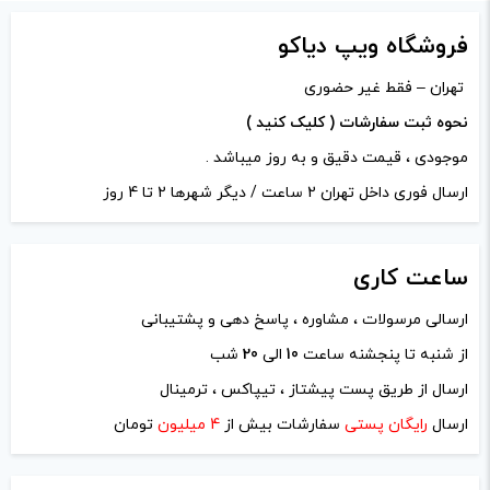
دیدگاه شما
*
فروشگاه ویپ دیاکو
تهران – فقط غیر حضوری
نحوه ثبت سفارشات ( کلیک کنید )
موجودی ، قیمت دقیق و به روز میباشد .
ارسال فوری داخل تهران 2 ساعت / دیگر شهرها 2 تا 4 روز
ساعت
کاری
ارسالی مرسولات ، مشاوره ، پاسخ دهی و پشتیبانی
از شنبه تا پنجشنه ساعت
10
الی
20
شب
نام
*
ارسال از طریق پست پیشتاز ، تیپاکس ، ترمینال
ارسال
رایگان پستی
سفارشات بیش از
4 میلیون
تومان
ایمیل
*