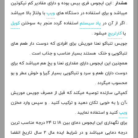
هشدار
: این ایجوس فری بیس بوده و دارای مقادیر کم نیکوتین
میباشد و برای استفاده در دستگاه های
ویپ
با ولتاژ بالا میباشد
. اگر از آن در
پاد سیستم
استفاده گردد منجر به سوختن
کویل
یا
کارتریج
میشود .
جویس تنباکو نعنا موریش برای افرادی که دوست دار طعم های
تنباکویی و خنک هستند بسیار مناسب و جذاب است .
همچنین این ایجوس دارای مقداری نعنا و یخ هم میباشد که برای
دوست داران طعم و سرد و تنباکویی بسیار گیرا و خوش عطر و بو
محسوب میگردد .
کمپانی سازنده توصیه میکند که قبل از مصرف جویس موریش
،آن را به خوبی تکان دهید و ترکیب کنید . و سپس وارد مخزن
ویپ
کنید و استفاده نمایید .
برای نگهداری این ایجوس دمای بین 18 تا 24 درجه مناسب ترین
درجه دمایی میباشد و در شرایط ایده عال 2 سال تاریخ انقضا