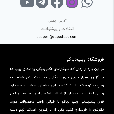
راهنمایی در این بخش خودداری کرده و سوالات خود را در بخش
«پرسش و پاسخ» مطرح کنید.
آدرس ایمیل
کیفیت ساخت:
انتقادات و پیشنهادات
کارایی:
support@vapediaco.com
امکانات و قابلیت ها:
ارزش خرید در برابر قیمت:
فروشگاه ویپ‌دیاکو
در این بازه از زمان که سیگارهای الکترونیکی یا همان ویپ ها
جایگزین بسیار خوبی برای سیگار و دخانیات مضر شده اند،
ویپ دیاکو مفتخر است که خدماتی مطمئن به شما عرضه دارد
و می توانید با اطمینان از اصالت اجناس این مجموعه و تیم
قوی پشتیبانی ویپ دیاکو با خیالی راحت محصولات مورد
نظرتان را خریداری کنید یکی از بزرگترین اهداف تیم ویپ