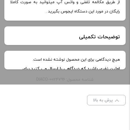
از طریق مکالمه تلفنی و واتس آپ میتوانید به صورت کاملا
رایگان در مورد این دستگاه ایجوس بگیرید .
توضیحات تکمیلی
نیکوتین:
3 میلی‌ گرم, 6 میلی‌ گرم
هیچ دیدگاهی برای این محصول نوشته نشده است.
اولین نفری باشید که دیدگاهی را ارسال می کنید برای
“جویس تنباکو نعنا موریش | MOREISH Tobacco
شناسه محصول: DIACO-0024796
menthol JUICE”
نشانی ایمیل شما منتشر نخواهد شد.
بخش‌های موردنیاز
پرش به بالا
علامت‌گذاری شده‌اند
*
امتیاز شما
*