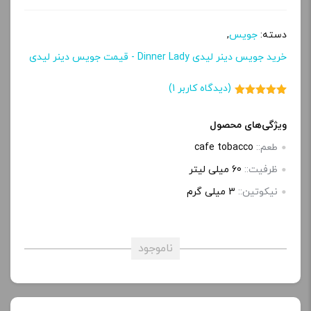
دسته:
جویس
,
خرید جویس دینر لیدی Dinner Lady - قیمت جویس دینر لیدی
(دیدگاه کاربر
1
)
1
امتیاز
5.00
از 5 امتیاز
مشتری
ویژگی‌های محصول
طعم::
cafe tobacco
ظرفیت::
60 میلی‌ لیتر
نیکوتین::
3 میلی گرم
ناموجود