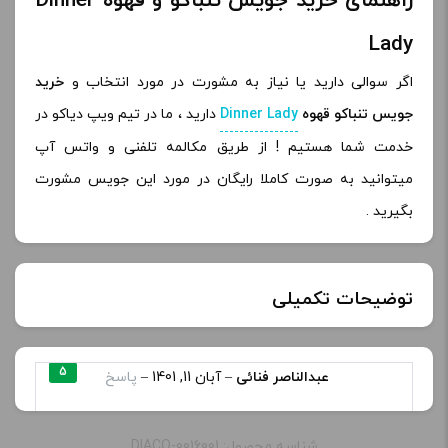
راهنمای خرید جویس تنباکو و قهوه Dinner
Lady
اگر سوالی دارید یا نیاز به مشورت در مورد انتخاب و
خرید
جویس تنباکو قهوه
Dinner Lady
دارید ، ما در تیم ویپ دیاکو در
خدمت شما هستیم ! از طریق مکالمه تلفنی و واتس آپ
میتوانید به صورت کاملا رایگان در مورد این جویس مشورت
بگیرید .
توضیحات تکمیلی
طعم:
cafe tobacco
5
عبدالناصر فنائی
–
آبان 11, 1401
–
پاسخ
باسلام لطفا این جویس را شارژ فرمائید باتشکر
ظرفیت:
60 میلی‌ لیتر
شناسه محصول: DIACO-0016001