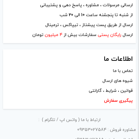
ارسالی مرسولات ، مشاوره ، پاسخ دهی و پشتیبانی
از شنبه تا پنجشنه ساعت
10
الی
20
شب
نام
*
ارسال از طریق پست پیشتاز ، تیپاکس ، ترمینال
ارسال
رایگان پستی
سفارشات بیش از
4 میلیون
تومان
ایمیل
*
اطلاعات ما
تماس با ما
شیوه های ارسال
ذخیره نام، ایمیل و وبسایت من در مرورگر برای زمانی که دوباره
قوانین ، شرایط ، گارانتی
دیدگاهی می‌نویسم.
پیگیری سفارش
لازم است محتوای ارسالی منطبق برعرف و شئونات جامعه و با
ارتباط با ما ( واتس اپ / تلگرام ) :
بیانی رسمی و عاری از لحن تند، تمسخرو توهین باشد.
مشاوره فروش : 09353027584
از ارسال لینک‌های سایت‌های دیگر و ارایه‌ی اطلاعات شخصی