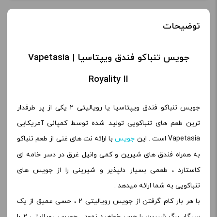
توضیحات
جویس تنباکو فندق ویپتاسیا | Vapetasia
Royality II
جویس تنباکو فندق ویپتاسیا یا رویالیتی ۲ یکی از پر طرفدار
ترین طعم های تنباکویی تولید شده توسط کمپانی آمریکایی
Vapetasia است . این
جویس
با ارائه نت های غنی از طعم تنباکو
به همراه فندق های شیرین و کمی وانیل غرق در دسر خامه ای
کاستارد ، طعمی بسیار دلپذیر و شیرینی را از جویس های
تنباکویی به شما ارائه میدهد .
با هر بار کام گرفتن از جویس رویالیتی ۲ ، حسی عمیق از یک
سیگار برگ شیرین را حس خواهید نمود . جویس رویالیتی ۲ را