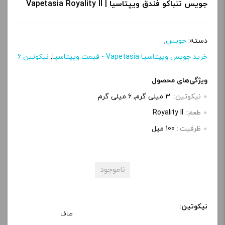
جویس تنباکو فندق ویپتاسیا | Vapetasia Royality II
دسته:
جویس
,
خرید جویس ویپتاسیا Vapetasia - قیمت ویپتاسیا
,
نیکوتین 6
ویژگی‌های محصول
نیکوتین::
3 میلی گرم, 6 میلی‌ گرم
طعم::
Royality II
ظرفیت::
100 میل
ناموجود
نیکوتین:
صاف