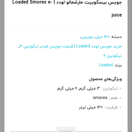
جویس بیسکوییت مارشمالو لودد | Loaded Smores e-
juice
دسته:
120 میل
,
جویس
,
خرید جویس لودد Loaded | قیمت جویس لودد
,
نیکوتین 3
,
نیکوتین 6
برند:
Loaded
ویژگی‌های محصول
نیکوتین::
3 میلی گرم, 6 میلی‌ گرم
طعم::
smores
ظرفیت::
120 میلی لیتر
ناموجود