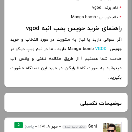
نام برند : vgod
نام جویس : Mango bomb
راهنمای خرید جویس بمب انبه vgod
اگر سوالی دارید یا نیاز به مشورت در مورد انتخاب و
خرید
جویس
VGOD
Mango bomb
دارید ، ما در تیم ویپ دیاکو در
خدمت شما هستیم ! از طریق مکالمه تلفنی و واتس آپ
میتوانید به صورت کاملا رایگان در مورد این دستگاه مشورت
بگیرید .
توضیحات تکمیلی
0 میلی گرم, 18 میلی گرم, 3 میلی گرم, 6
5
Sohi
–
مهر 8, 1401
–
پاسخ
مالک تایید شده
نیکوتین:
میلی گرم