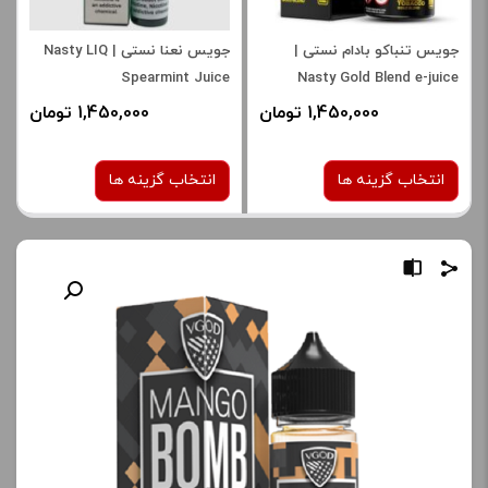
جویس تنباکو بادام نستی |
جویس نعنا نستی | Nasty LIQ
Spearmint Juice
Nasty Gold Blend e-juice
1,450,000 تومان
1,450,000 تومان
انتخاب گزینه ها
انتخاب گزینه ها
نیکوتین:
نیکوتین:
6 میلی‌ گرم
6 میلی‌ گرم
صاف
صاف
برای فعال شدن سبد خرید و
برای فعال شدن سبد خرید و
نمایش قیمت ، گزینه های
نمایش قیمت ، گزینه های
محصول را از کادر بالا انتخاب
محصول را از کادر بالا انتخاب