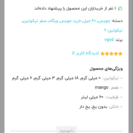
1 نفر از خریداران این محصول را پیشنهاد داده‌اند.
دسته:
جویس
,
60 میل
,
خرید جویس ویگاد
,
صفر نیکوتین
,
نیکوتین 6
برند:
vgod
(دیدگاه کاربر
1
)
1
امتیاز
5.00
از 5 امتیاز
مشتری
ویژگی‌های محصول
نیکوتین::
0 میلی گرم, 18 میلی گرم, 3 میلی گرم, 6 میلی گرم
طعم::
mango
ظرفیت::
60 میلی‌ لیتر
خنکی:
بدون یخ, یخ دار
ناموجود