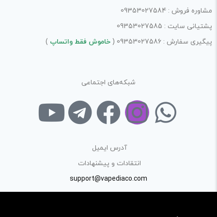
مشاوره فروش : 09353027584
پشتیانی سایت : 09353027585
ذخیره نام، ایمیل و وبسایت من در مرورگر برای زمانی که دوباره
پیگیری سفارش : 09353027586 (
خاموش فقط واتساپ
)
دیدگاهی می‌نویسم.
لازم است محتوای ارسالی منطبق برعرف و شئونات جامعه و با
شبکه‌های اجتماعی
بیانی رسمی و عاری از لحن تند، تمسخرو توهین باشد.
از ارسال لینک‌های سایت‌های دیگر و ارایه‌ی اطلاعات شخصی
خودتان مثل شماره تماس، ایمیل و آی‌دی شبکه‌های اجتماعی
پرهیز کنید.
آدرس ایمیل
در نظر داشته باشید هدف نهایی از ارائه‌ی نظر درباره‌ی کالا
انتقادات و پیشنهادات
ارائه‌ی اطلاعات مشخص و دقیق برای راهنمایی سایر کاربران در
support@vapediaco.com
فرآیند خرید یک محصول توسط ایشان است.
با توجه به ساختار بخش نظرات، از پرسیدن سوال یا درخواست