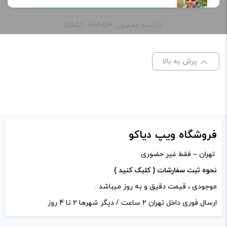
خرید این محصول را توصیه می‌کنم
شناسه محصول: DIACO-0014866
طعم:
mango
خیلی خوب بود.
ظرفیت:
60 میلی‌ لیتر
پرش به بالا
ادمین ویپ دیاکو
–
مهر 9, 1401
–
پاسخ
خنکی
بدون یخ, یخ دار
مبارک باشه
فروشگاه ویپ دیاکو
دیدگاه خود را بنویسید
تهران – فقط غیر حضوری
نشانی ایمیل شما منتشر نخواهد شد.
بخش‌های موردنیاز
نحوه ثبت سفارشات ( کلیک کنید )
علامت‌گذاری شده‌اند
*
موجودی ، قیمت دقیق و به روز میباشد .
امتیاز شما
*
ارسال فوری داخل تهران 2 ساعت / دیگر شهرها 2 تا 4 روز