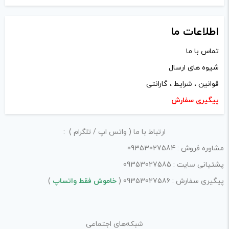
اطلاعات ما
تماس با ما
شیوه های ارسال
نام
*
قوانین ، شرایط ، گارانتی
پیگیری سفارش
ایمیل
*
ارتباط با ما ( واتس اپ / تلگرام ) :
مشاوره فروش : 09353027584
پشتیانی سایت : 09353027585
ذخیره نام، ایمیل و وبسایت من در مرورگر برای زمانی که دوباره
پیگیری سفارش : 09353027586 (
خاموش فقط واتساپ
)
دیدگاهی می‌نویسم.
شبکه‌های اجتماعی
لازم است محتوای ارسالی منطبق برعرف و شئونات جامعه و با