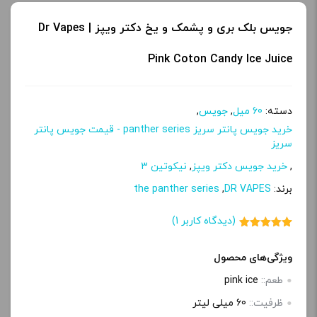
جویس بلک بری و پشمک و یخ دکتر ویپز | Dr Vapes
Pink Coton Candy Ice Juice
دسته:
60 میل
,
جویس
,
خرید جویس پانتر سریز panther series - قیمت جویس پانتر
سریز
,
خرید جویس دکتر ویپز
,
نیکوتین 3
برند:
DR VAPES
,
the panther series
(دیدگاه کاربر
1
)
1
امتیاز
5.00
از 5 امتیاز
مشتری
ویژگی‌های محصول
طعم::
pink ice
ظرفیت::
60 میلی‌ لیتر