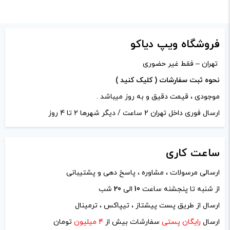
از دست شما :)))))
فروشگاه ویپ دیاکو
دیدگاه خود را بنویسید
تهران – فقط غیر حضوری
نشانی ایمیل شما منتشر نخواهد شد.
بخش‌های موردنیاز
نحوه ثبت سفارشات ( کلیک کنید )
علامت‌گذاری شده‌اند
*
موجودی ، قیمت دقیق و به روز میباشد .
امتیاز شما
*
ارسال فوری داخل تهران 2 ساعت / دیگر شهرها 2 تا 4 روز
ساعت
دیدگاه شما
*
کاری
ارسالی مرسولات ، مشاوره ، پاسخ دهی و پشتیبانی
از شنبه تا پنجشنه ساعت
10
الی
20
شب
ارسال از طریق پست پیشتاز ، تیپاکس ، ترمینال
ارسال
رایگان پستی
سفارشات بیش از
4 میلیون
تومان