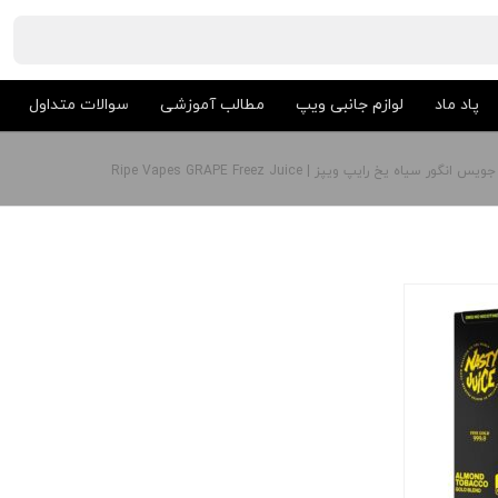
پاد ماد
لوازم جانبی ویپ
مطالب آموزشی
سوالات متداول
جویس انگور سیاه یخ رایپ ویپز | Ripe Vapes GRAPE Freez Juice