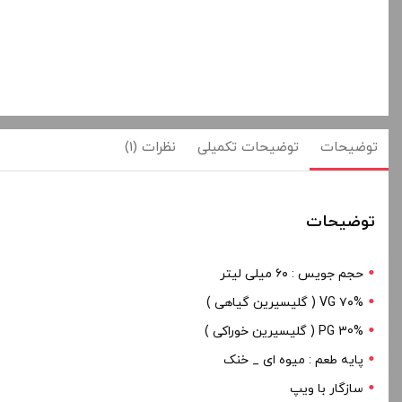
توضیحات
توضیحات تکمیلی
نظرات (1)
توضیحات
حجم جویس : ۶۰ میلی لیتر
۷۰% VG ( گلیسیرین گیاهی )
PG 30% ( گلیسیرین خوراکی )
پایه طعم : میوه ای _ خنک
سازگار با ویپ