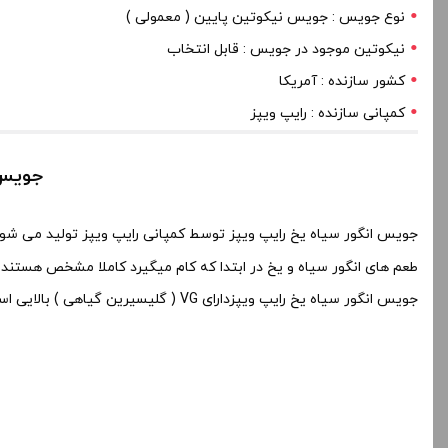
نوع جویس : جویس نیکوتین پایین ( معمولی )
نیکوتین موجود در جویس : قابل انتخاب
کشور سازنده : آمریکا
کمپانی سازنده : رایپ ویپز
جویس انگور
جویس انگور سیاه یخ رایپ ویپز توسط کمپانی رایپ ویپز تولید می شود
طعم های انگور سیاه و یخ در ابتدا که کام میگیرد کاملا مشخص هستند
جویس انگور سیاه یخ رایپ ویپزدارای VG ( گلیسیرین گیاهی ) بالایی است که باید در مخزن بخار ساب اهم مورد استفاده قرار بگیرد و مناسب برای استفاده در دستگاه های ویپ است .