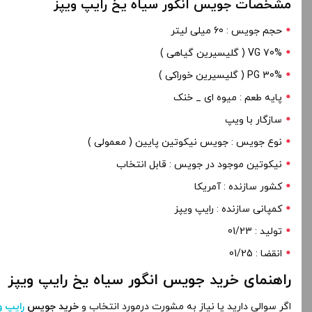
مشخصات جویس انگور سیاه یخ رایپ ویپز
حجم جویس : 60 میلی لیتر
70% VG ( گلیسیرین گیاهی )
PG 30% ( گلیسیرین خوراکی )
پایه طعم : میوه ای _ خنک
سازگار با ویپ
نوع جویس : جویس نیکوتین پایین ( معمولی )
نیکوتین موجود در جویس : قابل انتخاب
کشور سازنده : آمریکا
کمپانی سازنده : رایپ ویپز
تولید : 01/23
انقضا : 01/25
راهنمای خرید جویس انگور سیاه یخ رایپ ویپز
اگر سوالی دارید یا نیاز به مشورت درمورد انتخاب و
خرید جویس
رایپ و