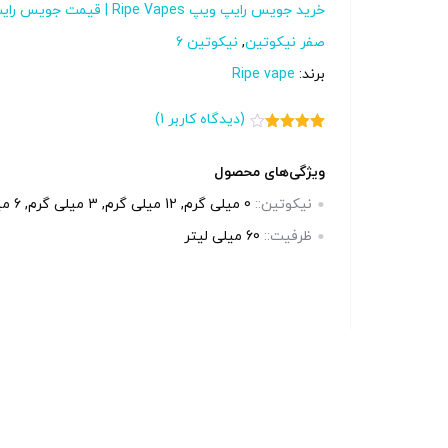
خرید جویس رایپ ویپ Ripe Vapes | قیمت جویس رایپ ویپ
صفر نیکوتین
,
نیکوتین 6
آخرین بروزرسانی قیمت: 13
برند:
Ripe vape
(دیدگاه کاربر
1
)
ستند.
1
امتیاز
4.00
از 5
امتیاز
ویژگی‌های محصول
مشتری
-
نیکوتین::
0 میلی گرم, 12 میلی گرم, 3 میلی‌ گرم, 6 میلی گرم
ظرفیت::
60 میلی‌ لیتر
رید
کپ
ی