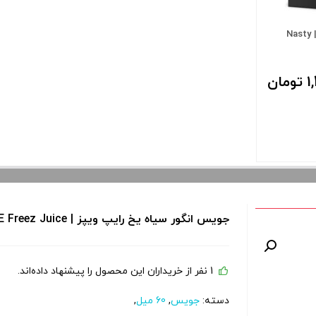
جویس تنباکو بادام نستی | Nasty
ان
جویس انگور سیاه یخ رایپ ویپز | Ripe Vapes GRAPE Freez Juice
1 نفر از خریداران این محصول را پیشنهاد داده‌اند.
 و نمایش
را از کادر
دسته:
جویس
,
60 میل
,