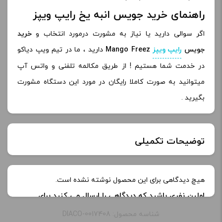
راهنمای خرید جویس انبه یخ رایپ ویپز
اگر سوالی دارید یا نیاز به مشورت درمورد انتخاب و
خرید
جویس
رایپ ویپز
Mango Freez
دارید ، ما در تیم ویپ دیاکو
در خدمت شما هستیم ! از طریق مکالمه تلفنی و واتس آپ
میتوانید به صورت کاملا رایگان در مورد این دستگاه مشورت
بگیرید .
توضیحات تکمیلی
نیکوتین:
0 میلی گرم, 3 میلی‌ گرم
هیچ دیدگاهی برای این محصول نوشته نشده است.
اولین نفری باشید که دیدگاهی را ارسال می کنید برای
طعم:
Mango Freez
“جویس انبه یخ رایپ ویپز | Ripe Vapes Mango Freez
شناسه محصول: DIACO-0017408