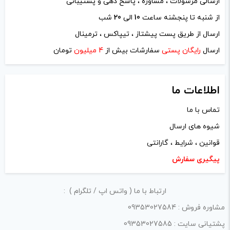
ارسالی مرسولات ، مشاوره ، پاسخ دهی و پشتیبانی
از شنبه تا پنجشنه ساعت
10
الی
20
شب
نام
*
ارسال از طریق پست پیشتاز ، تیپاکس ، ترمینال
ارسال
رایگان پستی
سفارشات بیش از
4 میلیون
تومان
ایمیل
*
اطلاعات ما
تماس با ما
شیوه های ارسال
ذخیره نام، ایمیل و وبسایت من در مرورگر برای زمانی که دوباره
قوانین ، شرایط ، گارانتی
دیدگاهی می‌نویسم.
پیگیری سفارش
لازم است محتوای ارسالی منطبق برعرف و شئونات جامعه و با
ارتباط با ما ( واتس اپ / تلگرام ) :
بیانی رسمی و عاری از لحن تند، تمسخرو توهین باشد.
مشاوره فروش : 09353027584
از ارسال لینک‌های سایت‌های دیگر و ارایه‌ی اطلاعات شخصی
پشتیانی سایت : 09353027585
خودتان مثل شماره تماس، ایمیل و آی‌دی شبکه‌های اجتماعی