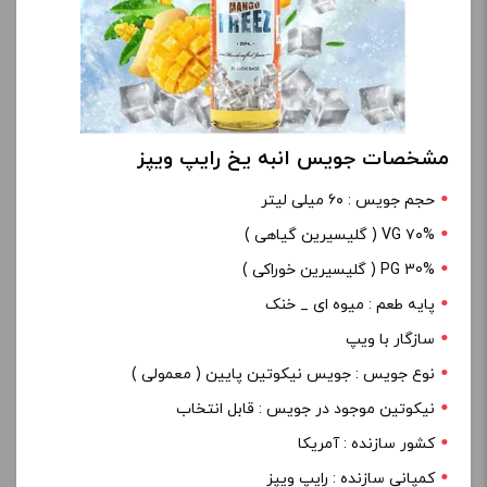
مشخصات جویس انبه یخ رایپ ویپز
حجم جویس : ۶۰ میلی لیتر
۷۰% VG ( گلیسیرین گیاهی )
PG 30% ( گلیسیرین خوراکی )
پایه طعم : میوه ای _ خنک
سازگار با ویپ
نوع جویس : جویس نیکوتین پایین ( معمولی )
نیکوتین موجود در جویس : قابل انتخاب
کشور سازنده : آمریکا
کمپانی سازنده : رایپ ویپز