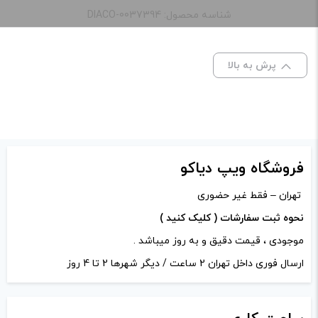
طعم:
انبه پاستیل و یخ
شناسه محصول: DIACO-0037394
🙏🏼
ظرفیت:
60 میلی‌ لیتر
پرش به بالا
ادمین ویپ دیاکو
–
اردیبهشت 12,
نیکوتین:
3 میلی گرم
1403
–
پاسخ
مبارکتون باشه دوست عزیز
فروشگاه ویپ دیاکو
دیدگاه خود را بنویسید
تهران – فقط غیر حضوری
نشانی ایمیل شما منتشر نخواهد شد.
بخش‌های موردنیاز
نحوه ثبت سفارشات ( کلیک کنید )
علامت‌گذاری شده‌اند
*
موجودی ، قیمت دقیق و به روز میباشد .
امتیاز شما
*
ارسال فوری داخل تهران 2 ساعت / دیگر شهرها 2 تا 4 روز
دیدگاه شما
*