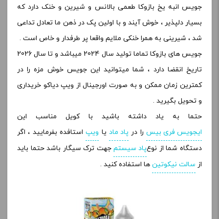
جویس انبه یخ بازوکا طعمی بالانس و شیرین و خنک دارد که
بسیار دلپذیر ، خوش آیند و با اولین پک در ذهن ما تعادل تداعی
شد ، شیرینی به همرا خنکی ملایم واقعا پر طرفدار و خاص است .
جویس های بازوکا تماما تولید سال 2024 میباشد و تا سال 2026
تاریخ انقضا دارد ، شما میتوانید این جویس خوش مزه را در
کمترین زمان ممکن و به صورت اورجینال از ویپ دیاکو خریداری
و تحویل بگیرید .
حتما به یاد داشته باشید با کویل مناسب این
ایجویس فری بیس
را در
پاد ماد
یا
ویپ
استافده بفرمایید ، اگر
دستگاه شما از نوع
پاد سیستم
جهت ترک سیگار باشد حتما باید
از
سالت نیکوتین
ها استفاده کنید .