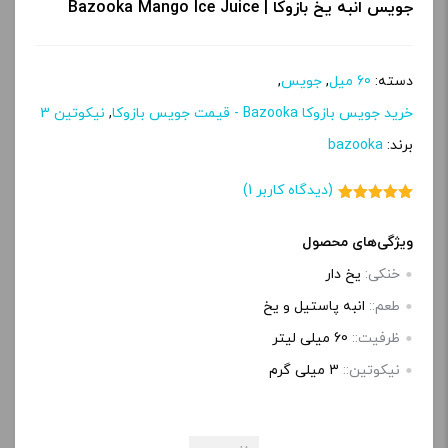
جویس انبه یخ بازوکا | Bazooka Mango Ice Juice
دسته:
60 میل
,
جویس
,
خرید جویس بازوکا Bazooka - قیمت جویس بازوکا
,
نیکوتین 3
برند:
bazooka
(دیدگاه کاربر
1
)
1
امتیاز
5.00
از 5 امتیاز
مشتری
ویژگی‌های محصول
خنکی:
یخ دار
طعم::
انبه پاستیل و یخ
ظرفیت::
60 میلی‌ لیتر
نیکوتین::
3 میلی گرم