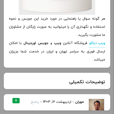
هر گونه سوال یا راهنمایی در مورد خرید این جویس و نحوه
استفاده و نگهداری آن را میتوانید به صورت رایگان از مشاوران
ما مشورت بگیرید .
ویپ دیاکو
فروشگاه آنلاین
ویپ
و
جویس اورجینال
با امکان
ارسال فوری به سراسر تهران و ایران در خدمت شما عزیزان
میباشد .
توضیحات تکمیلی
خنکی
یخ دار
5
مهران
–
اردیبهشت 12, 1403
–
پاسخ
لطفا حجم ۱۰۰ میل هم شارژ کنید با تشکر😊