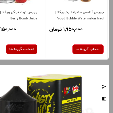
جویس آدامس هندوانه یخ ویگاد |
Berry Bomb Juice
Vogd Bubble Watermelon Iced
Juice
1,950,000 تومان
1,950,000 توم
انتخاب گزینه ها
انتخاب گزینه ها
نیکوتین:
نیکوتین:
3 میلی‌ گرم
3 میلی‌ گرم
صاف
صاف
برای فعال شدن سبد خرید و نمایش
برای فعال شدن سبد خرید
قیمت ، گزینه های محصول را از کادر
قیمت ، گزینه های محصول 