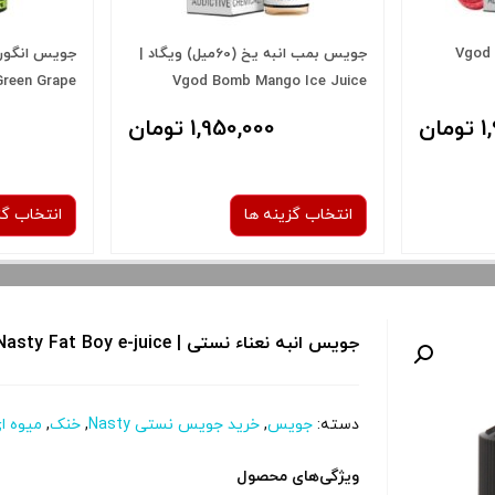
جویس توت فرنگی ویگاد | Vgod
جویس بمب انبه یخ (60میل) ویگاد |
Green Grape
Vgod Bomb Mango Ice Juice
ان
1,950,000 تومان
انتخاب گزینه ها
انتخاب گز
نیکوتین:
جویس انبه نعناء نستی | Nasty Fat Boy e-juice
3 میلی‌ گرم
صاف
دسته:
جویس
,
خرید جویس نستی Nasty
,
خنک
,
میوه ا
 و نمایش
برای فعال شدن سبد خرید و نمایش
برای فعال 
را از کادر
قیمت ، گزینه های محصول را از کادر
قیمت ، گزین
ویژگی‌های محصول