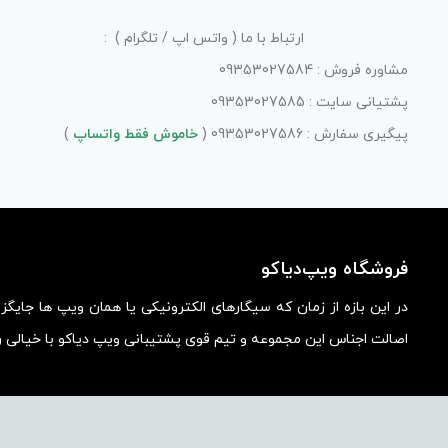
ارتباط با ما ( واتس اپ / تلگرام ) :
مشاوره فروش : 09353027584
پشتیانی سایت : 09353027585
پیگیری سفارش : 09353027586 (
خاموش فقط واتساپ
)
فروشگاه ویپ‌دیاکو
در این بازه از زمان که سیگارهای الکترونیکی یا همان ویپ ها جایگ
اصالت اجناس این مجموعه و تیم قوی پشتیبانی ویپ دیاکو با خیالی ر