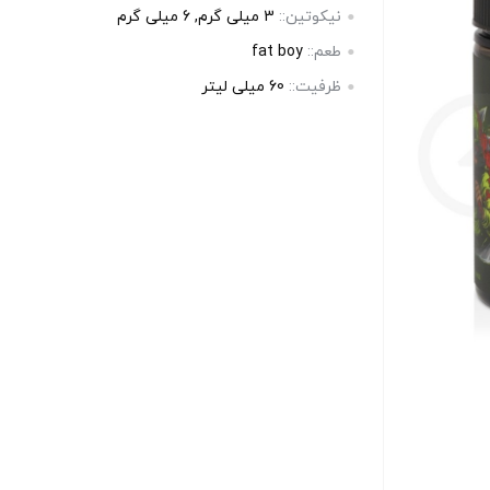
بالا انتخاب کنید.
بالا انتخاب 
نیکوتین::
3 میلی‌ گرم, 6 میلی گرم
طعم::
fat boy
آخرین بروزرسانی قیمت: 13
آخرین بروزرسانی قیمت: 13
ظرفیت::
60 میلی‌ لیتر
ساعت پیش
ساعت پی
ستند.
تمامی قیمت ها بروز هستند.
تمامی قیم
+
-
+
-
رید
افزودن به سبد خرید
افزو
کپ
کپ
ی
ی