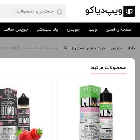
صفحه‌ی اصلی
ویپ
جویس
پاد سیستم
جویس سالت
خانه
/
جویس
/
خرید جویس نستی Nasty
/
جویس انبه نعناء نستی | Nasty Fat Boy e-juice
محصولات مرتبط