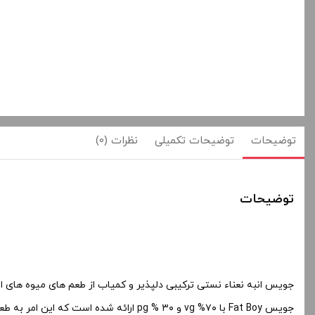
توضیحات
توضیحات تکمیلی
نظرات (0)
توضیحات
جویس انبه نعناء نستی ترکیبی دلپذیر و کمیاب از طعم های میوه های ا
جویس Fat Boy با ۷۰% vg و ۳۰ % pg ارائه شده است که این امر به طعم رسانی و کامدهی در داخل ویپ ، کمک شایانی میکند .