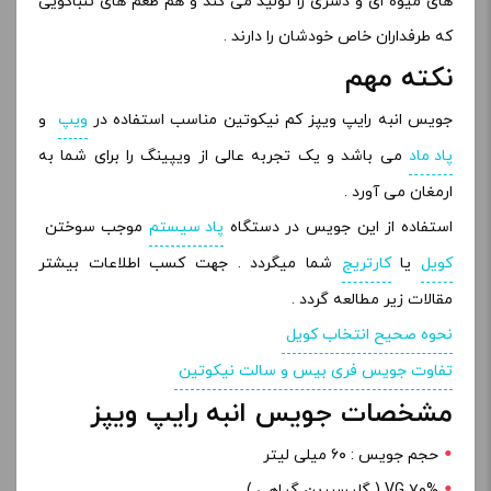
های میوه ای و دسری را تولید می کند و هم طعم های تنباکویی
که طرفداران خاص خودشان را دارند .
نکته مهم
جویس انبه رایپ ویپز کم نیکوتین مناسب استفاده در
ویپ
و
پاد ماد
می باشد و یک تجربه عالی از ویپینگ را برای شما به
ارمغان می آورد .
استفاده از این جویس در دستگاه
پاد سیستم
موجب سوختن
کویل
یا
کارتریج
شما میگردد . جهت کسب اطلاعات بیشتر
مقالات زیر مطالعه گردد .
نحوه صحیح انتخاب کویل
تفاوت جویس فری بیس و سالت نیکوتین
مشخصات جویس انبه رایپ ویپز
حجم جویس : ۶۰ میلی لیتر
۷۰% VG ( گلیسیرین گیاهی )