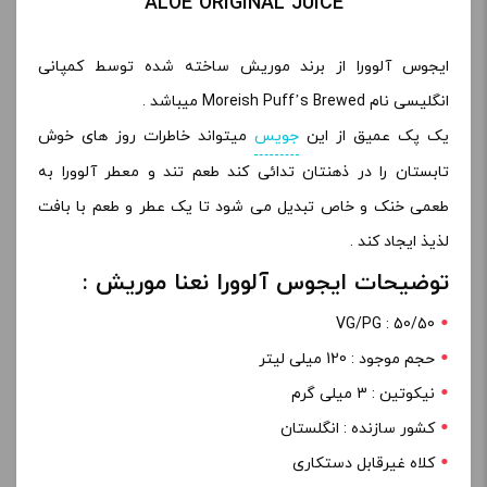
ALOE ORIGINAL JUICE
ایجوس آلوورا از برند موریش ساخته شده توسط کمپانی
انگلیسی نام Moreish Puff’s Brewed میباشد .
یک پک عمیق از این
جویس
میتواند خاطرات روز های خوش
تابستان را در ذهنتان تدائی کند طعم تند و معطر آلوورا به
طعمی خنک و خاص تبدیل می شود تا یک عطر و طعم با بافت
لذیذ ایجاد کند .
توضیحات ایجوس آلوورا نعنا موریش :
VG/PG : 50/50
حجم موجود : 120 میلی لیتر
نیکوتین : 3 میلی گرم
کشور سازنده : انگلستان
کلاه غیرقابل دستکاری