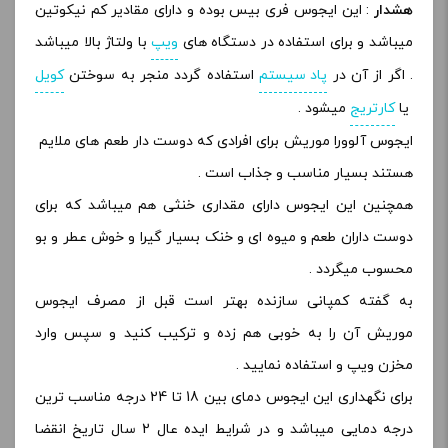
هشدار
: این ایجوس فری بیس بوده و دارای مقادیر کم نیکوتین
میباشد و برای استفاده در دستگاه های
ویپ
با ولتاژ بالا میباشد
. اگر از آن در
پاد سیستم
استفاده گردد منجر به سوختن
کویل
یا
کارتریج
میشود .
ایجوس آلوورا موریش برای افرادی که دوست دار طعم های ملایم
هستند بسیار مناسب و جذاب است .
همچنین این ایجوس دارای مقداری خنثی هم میباشد که برای
دوست داران طعم و میوه ای و خنک بسیار گیرا و خوش عطر و بو
محسوب میگردد .
به گفته کمپانی سازنده بهتر است قبل از مصرف ایجوس
موریش آن را به خوبی هم زده و ترکیب کنید و سپس وارد
مخزن ویپ و استفاده نمایید .
برای نگهداری این ایجوس دمای بین 18 تا 24 درجه مناسب ترین
درجه دمایی میباشد و در شرایط ایده عال 2 سال تاریخ انقضا