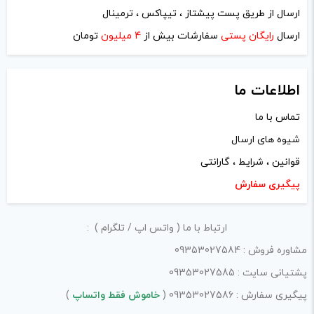
ارسال از طریق پست پیشتاز ، تیپاکس ، ترمینال
ارسال
رایگان پستی
سفارشات بیش از
4 میلیون
تومان
ایمیل
*
اطلاعات ما
تماس با ما
شیوه های ارسال
ذخیره نام، ایمیل و وبسایت من در مرورگر برای زمانی که دوباره
قوانین ، شرایط ، گارانتی
دیدگاهی می‌نویسم.
پیگیری سفارش
لازم است محتوای ارسالی منطبق برعرف و شئونات جامعه و با
ارتباط با ما ( واتس اپ / تلگرام ) :
بیانی رسمی و عاری از لحن تند، تمسخرو توهین باشد.
مشاوره فروش : 09353027584
از ارسال لینک‌های سایت‌های دیگر و ارایه‌ی اطلاعات شخصی
پشتیانی سایت : 09353027585
خودتان مثل شماره تماس، ایمیل و آی‌دی شبکه‌های اجتماعی
پیگیری سفارش : 09353027586 (
خاموش فقط واتساپ
)
پرهیز کنید.