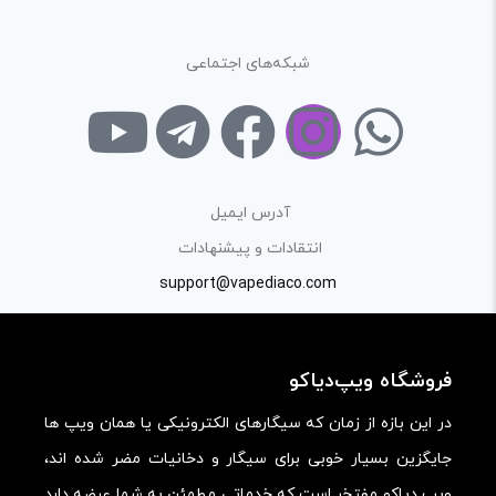
در نظر داشته باشید هدف نهایی از ارائه‌ی نظر درباره‌ی کالا
ارائه‌ی اطلاعات مشخص و دقیق برای راهنمایی سایر کاربران در
شبکه‌های اجتماعی
فرآیند خرید یک محصول توسط ایشان است.
با توجه به ساختار بخش نظرات، از پرسیدن سوال یا درخواست
راهنمایی در این بخش خودداری کرده و سوالات خود را در بخش
«پرسش و پاسخ» مطرح کنید.
آدرس ایمیل
کیفیت ساخت:
انتقادات و پیشنهادات
کارایی:
support@vapediaco.com
امکانات و قابلیت ها:
ارزش خرید در برابر قیمت:
فروشگاه ویپ‌دیاکو
در این بازه از زمان که سیگارهای الکترونیکی یا همان ویپ ها
جایگزین بسیار خوبی برای سیگار و دخانیات مضر شده اند،
ویپ دیاکو مفتخر است که خدماتی مطمئن به شما عرضه دارد