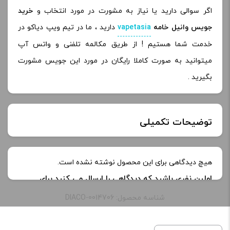
اگر سوالی دارید یا نیاز به مشورت در مورد انتخاب و
خرید
جویس وانیل خامه
vapetasia
دارید ، ما در تیم ویپ دیاکو در
خدمت شما هستیم ! از طریق مکالمه تلفنی و واتس آپ
میتوانید به صورت کاملا رایگان در مورد این جویس مشورت
بگیرید .
توضیحات تکمیلی
طعم:
vanilla killer kustard
هیچ دیدگاهی برای این محصول نوشته نشده است.
اولین نفری باشید که دیدگاهی را ارسال می کنید برای
نیکوتین:
3 میلی گرم
“جوس وانیل خامه ویپتاسیا | vanilla killer kustard
شناسه محصول: DIACO-0014706
vaptasia”
ظرفیت:
100 میل
نشانی ایمیل شما منتشر نخواهد شد.
بخش‌های موردنیاز