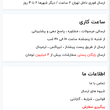
ارسال فوری داخل تهران 2 ساعت / دیگر شهرها 2 تا 4 روز
ساعت
کاری
ارسالی مرسولات ، مشاوره ، پاسخ دهی و پشتیبانی
از شنبه تا پنجشنه ساعت
10
الی
20
شب
نام
*
ارسال از طریق پست پیشتاز ، تیپاکس ، ترمینال
ارسال
رایگان پستی
سفارشات بیش از
4 میلیون
تومان
ایمیل
*
اطلاعات ما
تماس با ما
شیوه های ارسال
ذخیره نام، ایمیل و وبسایت من در مرورگر برای زمانی که دوباره
قوانین ، شرایط ، گارانتی
دیدگاهی می‌نویسم.
پیگیری سفارش