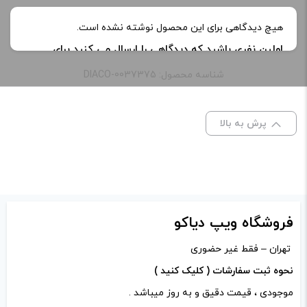
نیکوتین:
25 میلی گرم
هیچ دیدگاهی برای این محصول نوشته نشده است.
اولین نفری باشید که دیدگاهی را ارسال می کنید برای
ظرفیت:
30 میلی‌ لیتر
“جوس سالت نیکوتین تنباکو نعنا پاد سالت | Pod Salt
شناسه محصول: DIACO-0037375
Menthol Tobacco Salt nic”
خنکی
یخ دار
نشانی ایمیل شما منتشر نخواهد شد.
بخش‌های موردنیاز
پرش به بالا
علامت‌گذاری شده‌اند
*
طعم:
تنباکو نعنا
امتیاز شما
*
دیدگاه شما
*
فروشگاه ویپ دیاکو
تهران – فقط غیر حضوری
نحوه ثبت سفارشات ( کلیک کنید )
موجودی ، قیمت دقیق و به روز میباشد .