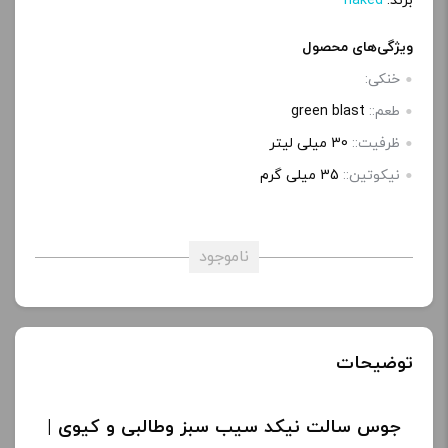
برند:
naked
ویژگی‌های محصول
خنکی:
طعم::
green blast
ظرفیت::
30 میلی‌ لیتر
نیکوتین::
35 میلی‌ گرم
ناموجود
توضیحات
جوس سالت نیکد سیب سبز وطالبی و کیوی |