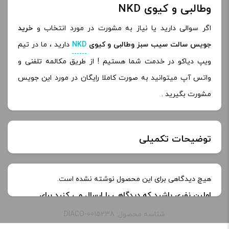
وطالبی و کیوی NKD
اگر سوالی دارید یا نیاز به مشورت در مورد انتخاب و
خرید
جویس سالت سیب سبز وطالبی و کیوی
NKD
دارید ، ما در تیم
ویپ دیاکو در خدمت شما هستیم ! از طریق مکالمه تلفنی و
واتس آپ میتوانید به صورت کاملا رایگان در مورد این جویس
مشورت بگیرید .
توضیحات تکمیلی
خنکی
هیچ دیدگاهی برای این محصول نوشته نشده است.
اولین نفری باشید که دیدگاهی را ارسال می کنید برای
طعم:
green blast
“جوس سالت نیکد سیب سبز وطالبی و کیوی | Nkd Green
شناسه محصول: DIACO-0015238
Blast saltnic”