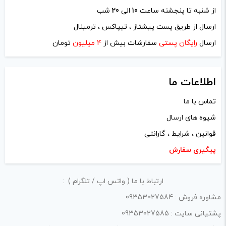
از شنبه تا پنجشنه ساعت
10
الی
20
شب
نام
*
ارسال از طریق پست پیشتاز ، تیپاکس ، ترمینال
ارسال
رایگان پستی
سفارشات بیش از
4 میلیون
تومان
ایمیل
*
اطلاعات ما
تماس با ما
شیوه های ارسال
ذخیره نام، ایمیل و وبسایت من در مرورگر برای زمانی که دوباره
قوانین ، شرایط ، گارانتی
دیدگاهی می‌نویسم.
پیگیری سفارش
لازم است محتوای ارسالی منطبق برعرف و شئونات جامعه و با
ارتباط با ما ( واتس اپ / تلگرام ) :
بیانی رسمی و عاری از لحن تند، تمسخرو توهین باشد.
مشاوره فروش : 09353027584
از ارسال لینک‌های سایت‌های دیگر و ارایه‌ی اطلاعات شخصی
پشتیانی سایت : 09353027585
خودتان مثل شماره تماس، ایمیل و آی‌دی شبکه‌های اجتماعی