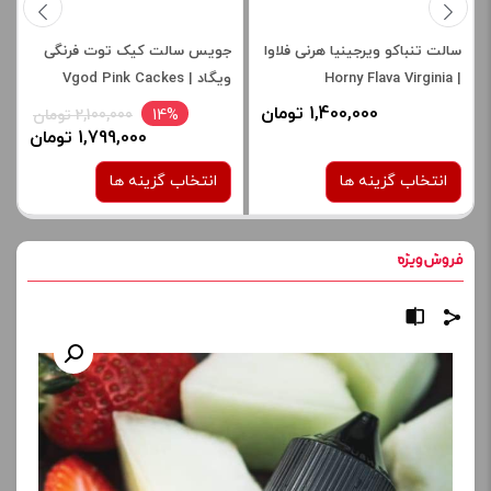
سالت تنباکو ویرجینیا هرنی فلاوا
جویس سالت کیک توت فرنگی
| Horny Flava Virginia
ویگاد | Vgod Pink Cackes
Saltnic
Tobacco Salt
1,400,000 تومان
14%
2,100,000 تومان
1,799,000 تومان
انتخاب گزینه ها
انتخاب گزینه ها
نیکوتین:
نیکوتین:
30 میلی گرم
25 میلی گرم
صاف
برای فعال شدن سبد خرید و
برای فعال شدن سبد خرید و
نمایش قیمت ، گزینه های
نمایش قیمت ، گزینه های
محصول را از کادر بالا انتخاب
محصول را از کادر بالا انتخاب