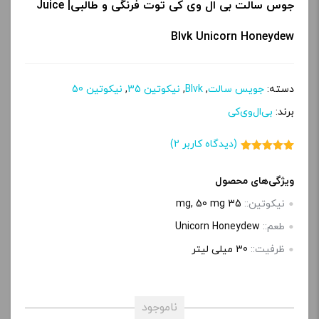
جوس سالت بی ال وی کی توت فرنگی و طالبی| Juice
Blvk Unicorn Honeydew
دسته:
جویس سالت
,
Blvk
,
نیکوتین 35
,
نیکوتین 50
برند:
بی‌ال‌وی‌کی
(دیدگاه کاربر
2
)
2
امتیاز
5.00
از 5 امتیاز
مشتری
ویژگی‌های محصول
نیکوتین::
35 mg, 50 mg
طعم::
Unicorn Honeydew
ظرفیت::
30 میلی‌ لیتر
ناموجود