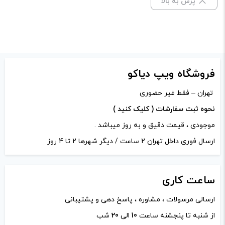
پرش به بالا
ادمین ویپ دیاکو
–
شهریور 27, 1400
–
پاسخ
نوش جان اقای فدایی عزیز
فروشگاه ویپ دیاکو
تهران – فقط غیر حضوری
5
آرزو دشتی
–
شهریور 23, 1400
–
پاسخ
نحوه ثبت سفارشات ( کلیک کنید )
موجودی ، قیمت دقیق و به روز میباشد .
هفته پیش گرفتم اینو هم خیلی سریع ارسال
ارسال فوری داخل تهران 2 ساعت / دیگر شهرها 2 تا 4 روز
کردید هم طعمش عالیه ممنون
ادمین ویپ دیاکو
–
شهریور 27, 1400
–
ساعت
کاری
پاسخ
ارسالی مرسولات ، مشاوره ، پاسخ دهی و پشتیبانی
سلام خانم دشتی مبارکتون باشه انجام
از شنبه تا پنجشنه ساعت
10
الی
20
شب