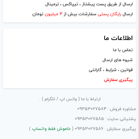
وظیفه میکنیم
ارسال از طریق پست پیشتاز ، تیپاکس ، ترمینال
ارسال
رایگان پستی
سفارشات بیش از
4 میلیون
تومان
دیدگاه خود را بنویسید
اطلاعات ما
نشانی ایمیل شما منتشر نخواهد شد.
بخش‌های موردنیاز
تماس با ما
علامت‌گذاری شده‌اند
*
شیوه های ارسال
امتیاز شما
*
قوانین ، شرایط ، گارانتی
پیگیری سفارش
دیدگاه شما
*
ارتباط با ما ( واتس اپ / تلگرام ) :
مشاوره فروش : 09353027584
پشتیانی سایت : 09353027585
پیگیری سفارش : 09353027586 (
خاموش فقط واتساپ
)