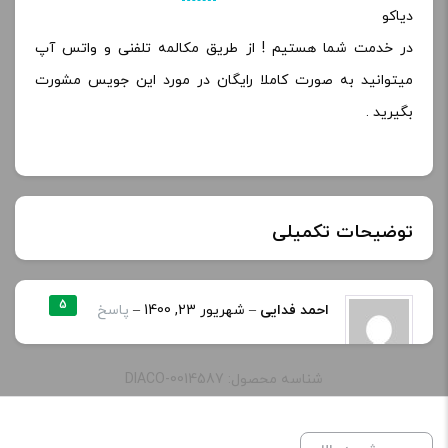
دیاکو
در خدمت شما هستیم ! از طریق مکالمه تلفنی و واتس آپ
میتوانید به صورت کاملا رایگان در مورد این جویس مشورت
بگیرید .
توضیحات تکمیلی
نیکوتین:
35 mg, 50 mg
5
احمد فدایی
–
شهریور 23, 1400
–
پاسخ
از عالی ترین طعم هایی که برای توت فرنگی
طعم:
Unicorn Honeydew
شناسه محصول: DIACO-0014587
وجود داره..مزه طالبیش هم کاملا حس میشه در
ظرفیت:
30 میلی‌ لیتر
کل عالیه