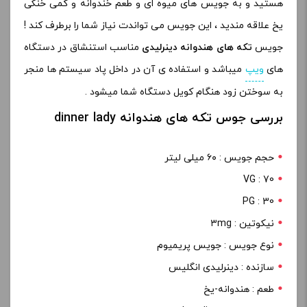
هستید و به جویس های میوه ای و طعم خندوانه و کمی خنکی
یخ علاقه مندید ، این جویس می تواندت نیاز شما را برطرف کند !
جویس
تکه های هندوانه دینرلیدی
مناسب استنشاق در دستگاه
های
ویپ
میباشد و استفاده ی آن در داخل پاد سیستم ها منجر
به سوختن زود هنگام کویل دستگاه شما میشود .
بررسی جوس تکه های هندوانه dinner lady
حجم جویس : ۶۰ میلی لیتر
VG : 70
PG : 30
نیکوتین : ۳mg
نوع جویس : جویس پریمیوم
سازنده : دینرلیدی انگلیس
طعم : هندوانه-یخ