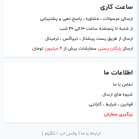
ساعت
کاری
ارسالی مرسولات ، مشاوره ، پاسخ دهی و پشتیبانی
از شنبه تا پنجشنه ساعت
10
الی
20
شب
نام
*
ارسال از طریق پست پیشتاز ، تیپاکس ، ترمینال
ارسال
رایگان پستی
سفارشات بیش از
4 میلیون
تومان
ایمیل
*
اطلاعات ما
تماس با ما
شیوه های ارسال
ذخیره نام، ایمیل و وبسایت من در مرورگر برای زمانی که دوباره
قوانین ، شرایط ، گارانتی
دیدگاهی می‌نویسم.
پیگیری سفارش
لازم است محتوای ارسالی منطبق برعرف و شئونات جامعه و با
ارتباط با ما ( واتس اپ / تلگرام ) :
بیانی رسمی و عاری از لحن تند، تمسخرو توهین باشد.