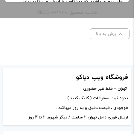
اولین نفری باشید که دیدگاهی را ارسال می کنید برای
طعم:
خنک یخی, غیر خنک
“جوس تکه های هندوانه دینر لیدی | water melon slices
شناسه محصول: DIACO-0014738
dinnerlady juice”
ظرفیت:
60 میلی‌ لیتر
نشانی ایمیل شما منتشر نخواهد شد.
بخش‌های موردنیاز
پرش به بالا
علامت‌گذاری شده‌اند
*
امتیاز شما
*
دیدگاه شما
*
فروشگاه ویپ دیاکو
تهران – فقط غیر حضوری
نحوه ثبت سفارشات ( کلیک کنید )
موجودی ، قیمت دقیق و به روز میباشد .
ارسال فوری داخل تهران 2 ساعت / دیگر شهرها 2 تا 4 روز