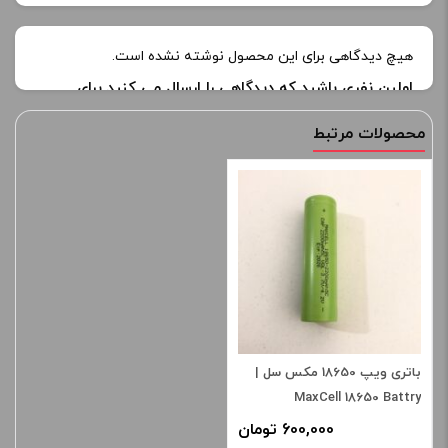
هیچ دیدگاهی برای این محصول نوشته نشده است.
اولین نفری باشید که دیدگاهی را ارسال می کنید برای
“باتری 18650 مکس سل 2600 میلی آمپر بر ساعت |
محصولات مرتبط
Maxcell 18650 – 2600 mA”
نشانی ایمیل شما منتشر نخواهد شد.
بخش‌های موردنیاز
علامت‌گذاری شده‌اند
*
امتیاز شما
*
دیدگاه شما
*
باتری ویپ 18650 مکس سل |
MaxCell 18650 Battry
600,000 تومان