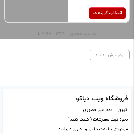
انتخاب گزینه ها
شناسه محصول: DIACO-0029319
باتری
یک عدد باتری مکس
سل
پرش به بالا
نام
*
صاف
برای فعال شدن سبد خرید و
ایمیل
*
نمایش قیمت ، گزینه های
فروشگاه ویپ دیاکو
محصول را از کادر بالا انتخاب
کنید.
تهران – فقط غیر حضوری
ذخیره نام، ایمیل و وبسایت من در مرورگر برای زمانی که دوباره
نحوه ثبت سفارشات ( کلیک کنید )
دیدگاهی می‌نویسم.
آخرین بروزرسانی
موجودی ، قیمت دقیق و به روز میباشد .