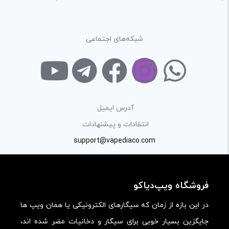
ارائه‌ی اطلاعات مشخص و دقیق برای راهنمایی سایر کاربران در
فرآیند خرید یک محصول توسط ایشان است.
شبکه‌های اجتماعی
با توجه به ساختار بخش نظرات، از پرسیدن سوال یا درخواست
راهنمایی در این بخش خودداری کرده و سوالات خود را در بخش
«پرسش و پاسخ» مطرح کنید.
کیفیت ساخت:
آدرس ایمیل
کارایی:
انتقادات و پیشنهادات
support@vapediaco.com
امکانات و قابلیت ها:
ارزش خرید در برابر قیمت:
فروشگاه ویپ‌دیاکو
در این بازه از زمان که سیگارهای الکترونیکی یا همان ویپ ها
جایگزین بسیار خوبی برای سیگار و دخانیات مضر شده اند،