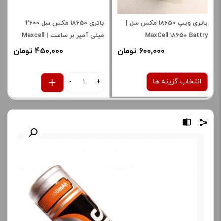
باتری ویپ 18650 مکس سل |
باتری 18650 مکس سل 2600
MaxCell 18650 Battry
میلی آمپر بر ساعت | Maxcell
18650 - 2600 mA
600,000 تومان
450,000 تومان
انتخاب گزینه ها
-
+
باتری
یک عدد باتری مکس
سل
صاف
برای فعال شدن سبد خرید و
نمایش قیمت ، گزینه های