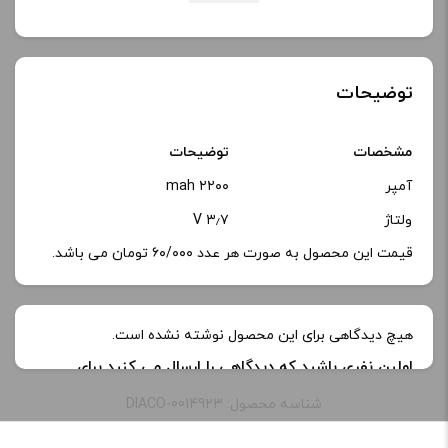
توضیحات
مشخصات
توضیحات
آمپر
۲۲۰۰ mah
ولتاژ
۳٫۷ V
قیمت این محصول به صورت هر عدد ۶۰/۰۰۰ تومان می باشد.
هیچ دیدگاهی برای این محصول نوشته نشده است.
اولین نفری باشید که دیدگاهی را ارسال می کنید برای
“باتری سونیک سل|sonic cell battery”
شناسه محصول: DIACO-0014923
نشانی ایمیل شما منتشر نخواهد شد.
بخش‌های موردنیاز