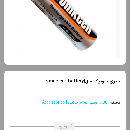
محصول را از کادر بالا انتخاب
کنید.
آخرین بروزرسانی
قیمت: 13 ساعت پیش
تمامی قیمت ها بروز
هستند.
-
+
باتری سونیک سل|sonic cell battery
افزودن به سبد خرید
دسته:
باتری ویپ
,
لوازم جانبی Accessories l
ک
پ
ناموجود
ی