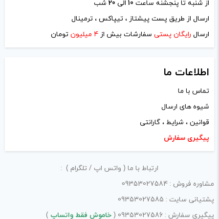
از شنبه تا پنجشنه ساعت
10
الی
20
شب
ارسال از طریق پست پیشتاز ، تیپاکس ، ترمینال
ایمیل
*
ارسال
رایگان پستی
سفارشات بیش از
4 میلیون
تومان
اطلاعات ما
تماس با ما
ذخیره نام، ایمیل و وبسایت من در مرورگر برای زمانی که دوباره
شیوه های ارسال
دیدگاهی می‌نویسم.
قوانین ، شرایط ، گارانتی
لازم است محتوای ارسالی منطبق برعرف و شئونات جامعه و با
پیگیری سفارش
بیانی رسمی و عاری از لحن تند، تمسخرو توهین باشد.
ارتباط با ما ( واتس اپ / تلگرام ) :
از ارسال لینک‌های سایت‌های دیگر و ارایه‌ی اطلاعات شخصی
مشاوره فروش : 09353027584
خودتان مثل شماره تماس، ایمیل و آی‌دی شبکه‌های اجتماعی
پشتیانی سایت : 09353027585
پرهیز کنید.
پیگیری سفارش : 09353027586 (
خاموش فقط واتساپ
)
در نظر داشته باشید هدف نهایی از ارائه‌ی نظر درباره‌ی کالا